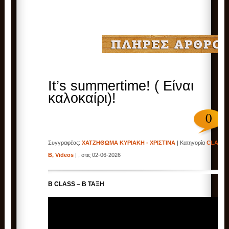
It’s summertime! ( Είναι
καλοκαίρι)!
0
Συγγραφέας:
ΧΑΤΖΗΘΩΜΑ ΚΥΡΙΑΚΗ - ΧΡΙΣΤΙΝΑ
| Κατηγορία
CLASS
B
,
Videos
| , στις 02-06-2026
B CLASS – Β ΤΑΞΗ