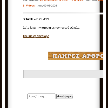
B
,
Videos
| , στις 02-06-2026
Β ΤΑΞΗ – B CLASS
Δείτε ξανά την ιστορία με τον τυχερό φάκελο.
The lucky envelope