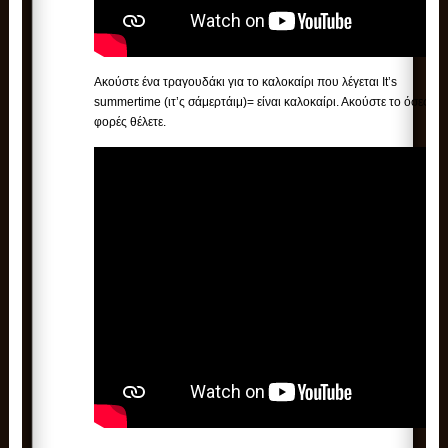
Ακούστε ένα τραγουδάκι για το καλοκαίρι που λέγεται It’s
summertime (ιτ’ς σάμερτάιμ)= είναι καλοκαίρι. Ακούστε το όσες
φορές θέλετε.