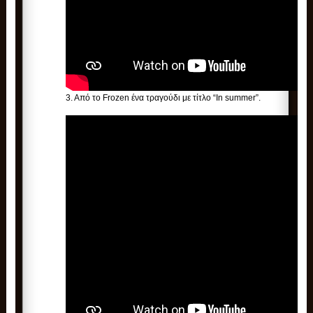
3. Από το Frozen ένα τραγούδι με τίτλο “In summer”.