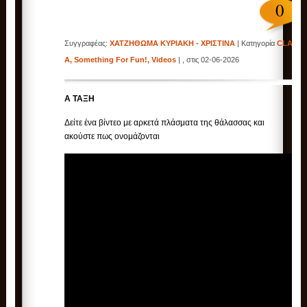
0
Συγγραφέας:
ΧΑΤΖΗΘΩΜΑ ΚΥΡΙΑΚΗ - ΧΡΙΣΤΙΝΑ
| Κατηγορία
CLASS
A
,
Something For Fun!
,
Videos
| , στις 02-06-2026
Α ΤΑΞΗ
Δείτε ένα βίντεο με αρκετά πλάσματα της θάλασσας και
ακούστε πως ονομάζονται