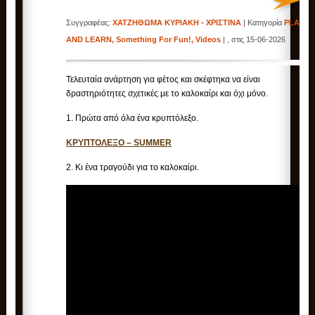
Συγγραφέας:
ΧΑΤΖΗΘΩΜΑ ΚΥΡΙΑΚΗ - ΧΡΙΣΤΙΝΑ
| Κατηγορία
PLAY
AND LEARN
,
Something For Fun!
,
Videos
| , στις 15-06-2026
Τελευταία ανάρτηση για φέτος και σκέφτηκα να είναι
δραστηριότητες σχετικές με το καλοκαίρι και όχι μόνο.
1. Πρώτα από όλα ένα κρυπτόλεξο.
ΚΡΥΠΤΟΛΕΞΟ – SUMMER
2. Κι ένα τραγούδι για το καλοκαίρι.