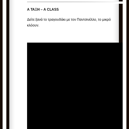
Α ΤΑΞΗ – A CLASS
Δείτε ξανά το τραγουδάκι με τον Παντσινέλλο, το μικρό
κλόουν.