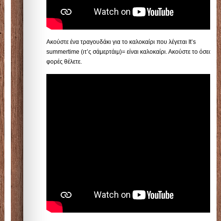
Ακούστε ένα τραγουδάκι για το καλοκαίρι που λέγεται It’s
summertime (ιτ’ς σάμερτάιμ)= είναι καλοκαίρι. Ακούστε το όσες
φορές θέλετε.