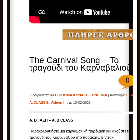
The Carnival Song – Το
τραγούδι του Καρναβαλιού
0
Συγγραφέας:
ΧΑΤΖΗΘΩΜΑ ΚΥΡΙΑΚΗ - ΧΡΙΣΤΙΝΑ
| Κατηγορία
CLASS
A
,
CLASS B
,
Videos
| , στις 13-02-2026
Α, B ΤΑΞΗ – A, B CLASS
Παρακολουθήστε μια καρναβαλική παρέλαση και ακούστε το
τραγούδι του Καρναβαλιού στο παρακάτω βιντεάκι.