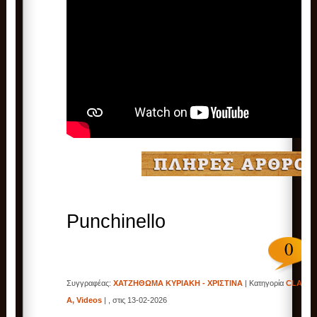
Punchinello
0
Συγγραφέας:
ΧΑΤΖΗΘΩΜΑ ΚΥΡΙΑΚΗ - ΧΡΙΣΤΙΝΑ
| Κατηγορία
CLASS
A
,
Videos
| , στις 13-02-2026