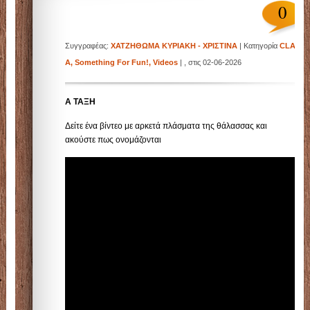
0
Συγγραφέας:
ΧΑΤΖΗΘΩΜΑ ΚΥΡΙΑΚΗ - ΧΡΙΣΤΙΝΑ
| Κατηγορία
CLASS
A
,
Something For Fun!
,
Videos
| , στις 02-06-2026
Α ΤΑΞΗ
Δείτε ένα βίντεο με αρκετά πλάσματα της θάλασσας και
ακούστε πως ονομάζονται