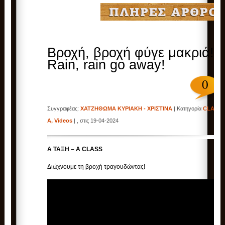
Βροχή, βροχή φύγε μακριά! 
Rain, rain go away!
0
Συγγραφέας:
ΧΑΤΖΗΘΩΜΑ ΚΥΡΙΑΚΗ - ΧΡΙΣΤΙΝΑ
| Κατηγορία
CLASS
A
,
Videos
| , στις 19-04-2024
Α ΤΑΞΗ – A CLASS
Διώχνουμε τη βροχή τραγουδώντας!