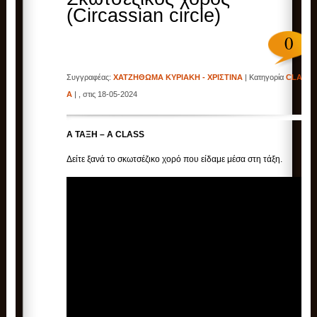
(Circassian circle)
0
Συγγραφέας:
ΧΑΤΖΗΘΩΜΑ ΚΥΡΙΑΚΗ - ΧΡΙΣΤΙΝΑ
| Κατηγορία
CLASS
A
| , στις 18-05-2024
Α ΤΑΞΗ – A CLASS
Δείτε ξανά το σκωτσέζικο χορό που είδαμε μέσα στη τάξη.