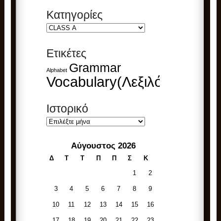
Kατηγορίες
Kατηγορίες
Ετικέτες
Grammar
Alphabet
Vocabulary(Λεξιλόγιο)
Ιστορικό
Ιστορικό
Αύγουστος 2026
Δ
Τ
Τ
Π
Π
Σ
Κ
1
2
3
4
5
6
7
8
9
10
11
12
13
14
15
16
17
18
19
20
21
22
23