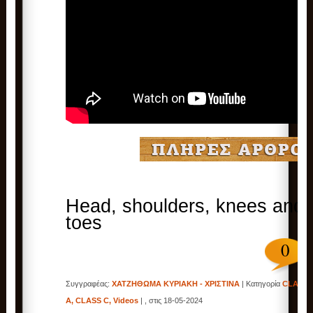
Head, shoulders, knees and
toes
0
Συγγραφέας:
ΧΑΤΖΗΘΩΜΑ ΚΥΡΙΑΚΗ - ΧΡΙΣΤΙΝΑ
| Κατηγορία
CLASS
A
,
CLASS C
,
Videos
| , στις 18-05-2024