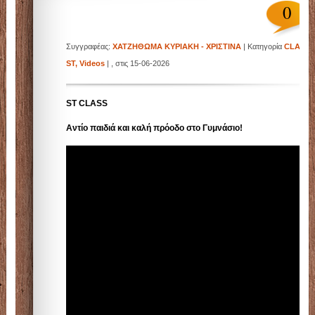
0
Συγγραφέας:
ΧΑΤΖΗΘΩΜΑ ΚΥΡΙΑΚΗ - ΧΡΙΣΤΙΝΑ
| Κατηγορία
CLASS
ST
,
Videos
| , στις 15-06-2026
ST CLASS
Αντίο παιδιά και καλή πρόοδο στο Γυμνάσιο!