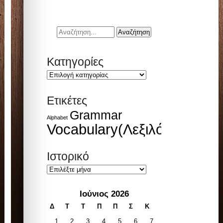
Kατηγορίες
Kατηγορίες
Ετικέτες
Grammar
Alphabet
Vocabulary(Λεξιλόγιο)
Ιστορικό
Ιστορικό
Ιούνιος 2026
Δ
Τ
Τ
Π
Π
Σ
Κ
1
2
3
4
5
6
7