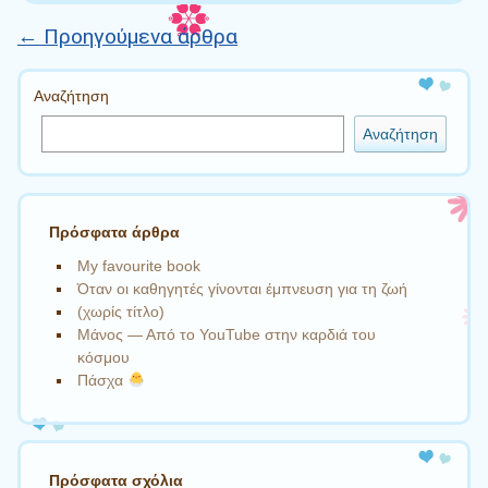
←
Προηγούμενα άρθρα
Πλοήγηση άρθρων
Αναζήτηση
Αναζήτηση
Πρόσφατα άρθρα
My favourite book
Όταν οι καθηγητές γίνονται έμπνευση για τη ζωή
(χωρίς τίτλο)
Μάνος — Από το YouTube στην καρδιά του
κόσμου
Πάσχα
Πρόσφατα σχόλια