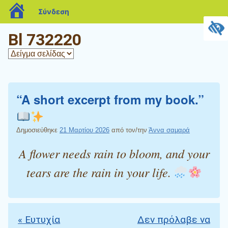
blogs.sch.gr
Σύνδεση
Bl 732220
“A short excerpt from my book.”
Δημοσιεύθηκε
21 Μαρτίου 2026
από τον/την
Άννα σαμαρά
A flower needs rain to bloom, and your
tears are the rain in your life.
«
Ευτυχία
Δεν πρόλαβε να
Πλοήγηση άρθρων