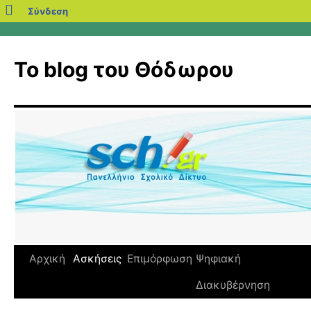
blogs.sch.gr
Σύνδεση
Μετάβαση
σε
Το blog του Θόδωρου
περιεχόμενο
Αρχική
Ασκήσεις
Επιμόρφωση
Ψηφιακή
Διακυβέρνηση