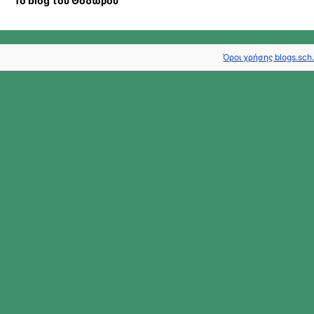
Το blog του Θόδωρου
Όροι χρήσης blogs.sch.