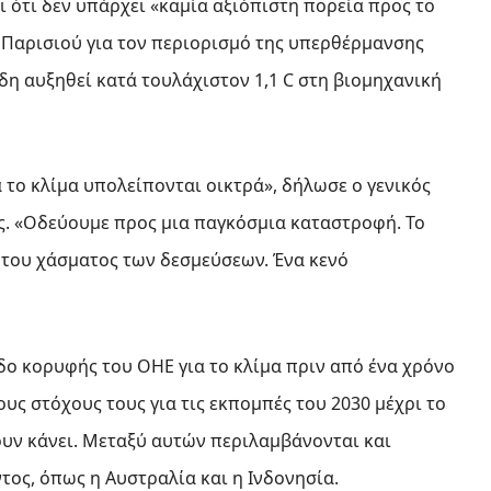
 ότι δεν υπάρχει «καμία αξιόπιστη πορεία προς το
 Παρισιού για τον περιορισμό της υπερθέρμανσης
δη αυξηθεί κατά τουλάχιστον 1,1 C στη βιομηχανική
α το κλίμα υπολείπονται οικτρά», δήλωσε ο γενικός
ς. «Οδεύουμε προς μια παγκόσμια καταστροφή. Το
του χάσματος των δεσμεύσεων. Ένα κενό
δο κορυφής του ΟΗΕ για το κλίμα πριν από ένα χρόνο
υς στόχους τους για τις εκπομπές του 2030 μέχρι το
χουν κάνει. Μεταξύ αυτών περιλαμβάνονται και
ος, όπως η Αυστραλία και η Ινδονησία.