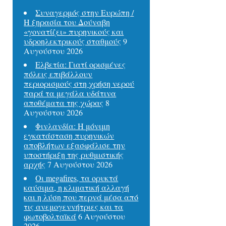
Συναγερμός στην Ευρώπη /
Η ξηρασία του Δούναβη
«γονατίζει» πυρηνικούς και
υδροηλεκτρικούς σταθμούς
9
Αυγούστου 2026
Ελβετία: Γιατί ορισμένες
πόλεις επιβάλλουν
περιορισμούς στη χρήση νερού
παρά τα μεγάλα υδάτινα
αποθέματα της χώρας
8
Αυγούστου 2026
Φινλανδία: Η μόνιμη
εγκατάσταση πυρηνικών
αποβλήτων εξασφάλισε την
υποστήριξη της ρυθμιστικής
αρχής
7 Αυγούστου 2026
Οι megafires, τα ορυκτά
καύσιμα, η κλιματική αλλαγή
και η λύση που περνά μέσα από
τις ανεμογεννήτριες και τα
φωτοβολταϊκά
6 Αυγούστου
2026