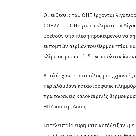
Οι εκθέσεις του ΟΗΕ έρχονται λιγότε
COP27 του ΟΗΕ για το κλίμα στην Αίγυ
βρεθούν υπό πίεση προκειμένου να σ
εκπομπών αερίων του θερμοκηπίου και
κλίμα σε μια περίοδο γεωπολιτικών ε
Αυτά έρχονται στο τέλος μιας χρονιάς
περιελάμβανε καταστροφικές πλημμύρες
πρωτοφανείς καλοκαιρινές θερμοκρασίε
ΗΠΑ και της Ασίας.
Τα τελευταία ευρήματα κατέδειξαν «μ
μας έλεγε όλο το χρόνο, μέσα από θαν