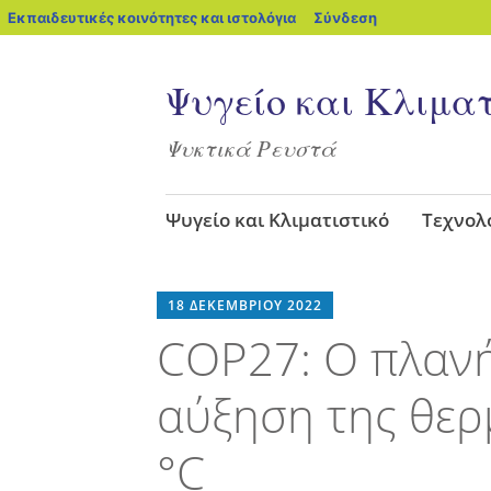
blogs.sch.gr
Εκπαιδευτικές κοινότητες και ιστολόγια
Σύνδεση
Ψυγείο και Κλιματ
Ψυκτικά Ρευστά
Μετάβαση
Ψυγείο και Κλιματιστικό
Τεχνολ
στο
περιεχόμενο
18 ΔΕΚΕΜΒΡΊΟΥ 2022
COP27: Ο πλανή
αύξηση της θερ
°C