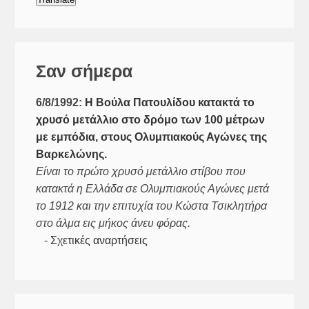
language
to
translate
this
Σαν σήμερα
page
6/8/1992:
Η Βούλα Πατουλίδου κατακτά το
χρυσό μετάλλιο στο δρόμο των 100 μέτρων
με εμπόδια, στους Ολυμπιακούς Αγώνες της
Βαρκελώνης.
Είναι το πρώτο χρυσό μετάλλιο στίβου που
κατακτά η Ελλάδα σε Ολυμπιακούς Αγώνες μετά
το 1912 και την επιτυχία του Κώστα Τσικλητήρα
στο άλμα εις μήκος άνευ φόρας.
-
Σχετικές αναρτήσεις