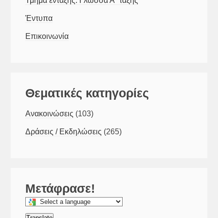
Τμήμα ένταξης: Γλώσσα Α´ τάξης
Έντυπα
Επικοινωνία
Θεματικές κατηγορίες
Ανακοινώσεις
(103)
Δράσεις / Εκδηλώσεις
(265)
Μετάφρασε!
Select
a
Translate