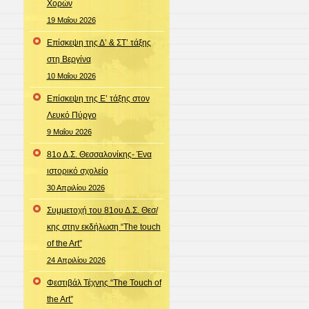
Χορών
19 Μαΐου 2026
Επίσκεψη της Δ’ & ΣΤ’ τάξης
στη Βεργίνα
10 Μαΐου 2026
Επίσκεψη της Ε’ τάξης στον
Λευκό Πύργο
9 Μαΐου 2026
81ο Δ.Σ. Θεσσαλονίκης- Ένα
ιστορικό σχολείο
30 Απριλίου 2026
Συμμετοχή του 81ου Δ.Σ. Θεσ/
κης στην εκδήλωση “The touch
of the Art”
24 Απριλίου 2026
Φεστιβάλ Τέχνης “The Touch of
the Art”