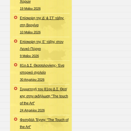
Χορών
19 Μαΐου 2026
Επίσκεψη της Δ’ & ΣΤ’ τάξης
στη Βεργίνα
10 Μαΐου 2026
Επίσκεψη της Ε’ τάξης στον
Λευκό Πύργο
9 Μαΐου 2026
81ο Δ.Σ. Θεσσαλονίκης- Ένα
ιστορικό σχολείο
30 Απριλίου 2026
Συμμετοχή του 81ου Δ.Σ. Θεσ/
κης στην εκδήλωση “The touch
of the Art”
24 Απριλίου 2026
Φεστιβάλ Τέχνης “The Touch of
the Art”