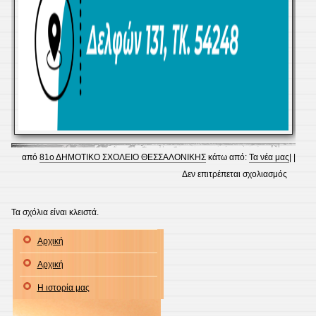
από
81ο ΔΗΜΟΤΙΚΟ ΣΧΟΛΕΙΟ ΘΕΣΣΑΛΟΝΙΚΗΣ
κάτω από:
Τα νέα μας
| |
στο
Δεν επιτρέπεται σχολιασμός
Επικοι
μαζί
Τα σχόλια είναι κλειστά.
μας
Αρχική
Αρχική
Η ιστορία μας