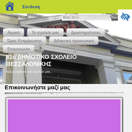
blogs.sch.gr
Σύνδεση
Βρες
Βρες το »
το
»
Αρχική
Το σχολείο μας
Δραστηριότητες
Ώρες Ενημέρωσης
Διδακτικό προσωπικό
Επικοινωνία
81ο ΔΗΜΟΤΙΚΟ ΣΧΟΛΕΙΟ
ΘΕΣΣΑΛΟΝΙΚΗΣ
Καλώς ήρθατε στο σχολείο μας…
Επικοινωνήστε μαζί μας