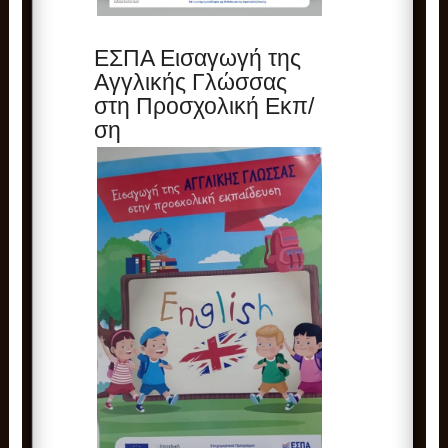
ΕΣΠΑ Εισαγωγή της
Αγγλικής Γλώσσας
στη Προσχολική Εκπ/
ση