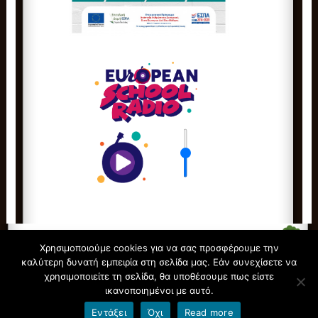
Χρησιμοποιούμε cookies για να σας προσφέρουμε την
καλύτερη δυνατή εμπειρία στη σελίδα μας. Εάν συνεχίσετε να
χρησιμοποιείτε τη σελίδα, θα υποθέσουμε πως είστε
© All Rights Reserved.
7ο Νηπιαγωγείο Ξάνθης
ικανοποιημένοι με αυτό.
Φιλοξενείται από
Blogs.sch.gr
Εντάξει
Όχι
Read more