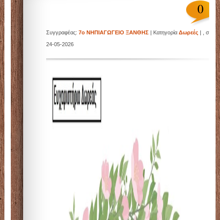
0
Συγγραφέας:
7ο ΝΗΠΙΑΓΩΓΕΙΟ ΞΑΝΘΗΣ
| Κατηγορία
Δωρεές
| , στις
24-05-2026