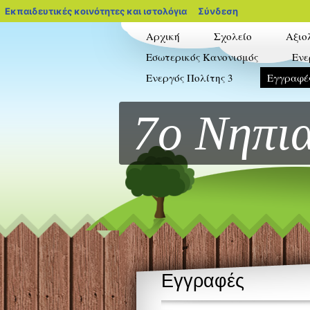
blogs.sch.gr
Εκπαιδευτικές κοινότητες και ιστολόγια
Σύνδεση
Αρχική
Σχολείο
Αξιο
Εσωτερικός Κανονισμός
Ενε
Ενεργός Πολίτης 3
Εγγραφέ
7ο Νηπι
Εγγραφές