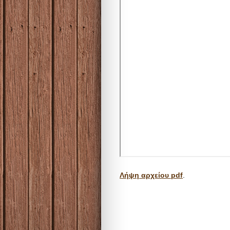
Λήψη αρχείου pdf
.