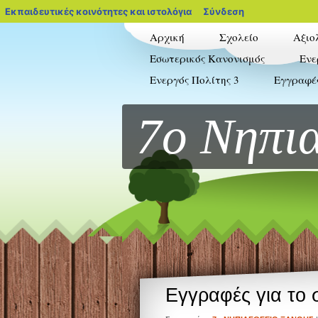
blogs.sch.gr
Εκπαιδευτικές κοινότητες και ιστολόγια
Σύνδεση
Αρχική
Σχολείο
Αξιο
Εσωτερικός Κανονισμός
Ενε
Ενεργός Πολίτης 3
Εγγραφέ
7ο Νηπι
Εγγραφές για το 