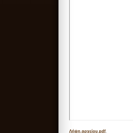
Λήψη αρχείου pdf
.