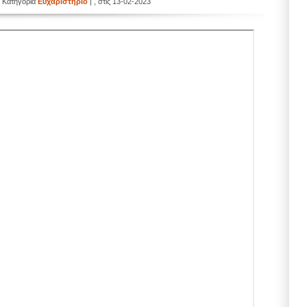
 Κατηγορία
Ευχαριστηριο
| , στις 13-02-2023