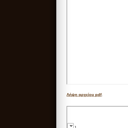
Λήψη αρχείου pdf
.