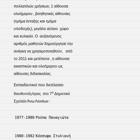
πολλαπλών χρήσεων, 1 αίθουσα
ολοήμερου , βοηθητικές αίθουσες
(τμήμα ένταξης και τμήμα
υποδοχής), μεγάλο αύλειο χώρο
και κυλικείο. Ο αυξανόμενος
αριθμός μαθητών δημιούργησε την
ανάγκη να χρησιμοποιηθούν, από
το 2011 και μετέπειτα , η αίθουσα
εικαστικών και ολοήμερου ως
αίθουσες διδασκαλίας.
Εκπαιδευτικοί που διετέλεσαν
ο
διευθυντές/τριες στο 7
Δημοτικό
Σχολείο Άνω Λιοσίων :
1977-1980
Ρούπα Παναγιώτα
1980-1982
Κόσσυφα Στυλιανή