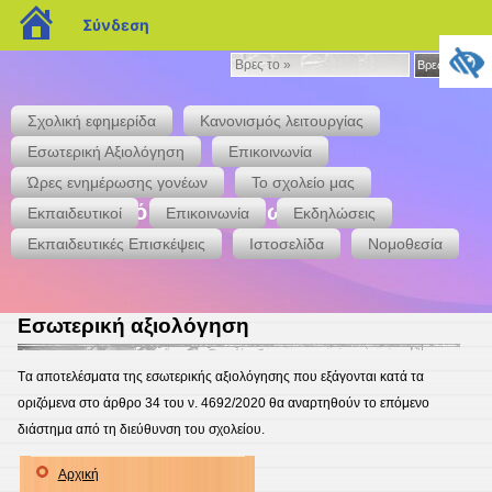
blogs.sch.gr
Σύνδεση
Βρες
Βρες το »
το
»
Σχολική εφημερίδα
Κανονισμός λειτουργίας
Εσωτερική Αξιολόγηση
Επικοινωνία
Ώρες ενημέρωσης γονέων
Το σχολείο μας
7ο Δημοτικό Σχολείο Άνω Λιοσίων
Εκπαιδευτικοί
Επικοινωνία
Εκδηλώσεις
Εκπαιδευτικές Επισκέψεις
Ιστοσελίδα
Νομοθεσία
Εσωτερική αξιολόγηση
Tα αποτελέσματα της εσωτερικής αξιολόγησης που εξάγονται κατά τα
οριζόμενα στο άρθρο 34 του ν. 4692/2020 θα αναρτηθούν το επόμενο
διάστημα από τη διεύθυνση του σχολείου.
Αρχική