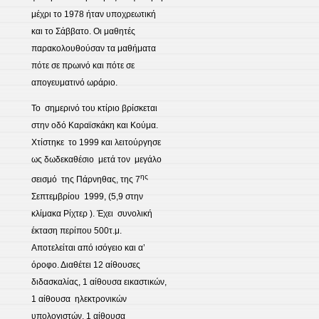
μέχρι το 1978 ήταν υποχρεωτική
και το Σάββατο. Οι μαθητές
παρακολουθούσαν τα μαθήματα
πότε σε πρωινό και πότε σε
απογευματινό ωράριο.
Το σημερινό του κτίριο βρίσκεται
στην οδό Καραϊσκάκη και Κούμα.
Χτίστηκε το 1999 και λειτούργησε
ως δωδεκαθέσιο μετά τον μεγάλο
ης
σεισμό της Πάρνηθας, της 7
Σεπτεμβρίου 1999, (5,9 στην
κλίμακα Ρίχτερ ). Έχει συνολική
έκταση περίπου 500τ.μ.
Αποτελείται από ισόγειο και α’
όροφο. Διαθέτει 12 αίθουσες
διδασκαλίας, 1 αίθουσα εικαστικών,
1 αίθουσα ηλεκτρονικών
υπολογιστών, 1 αίθουσα