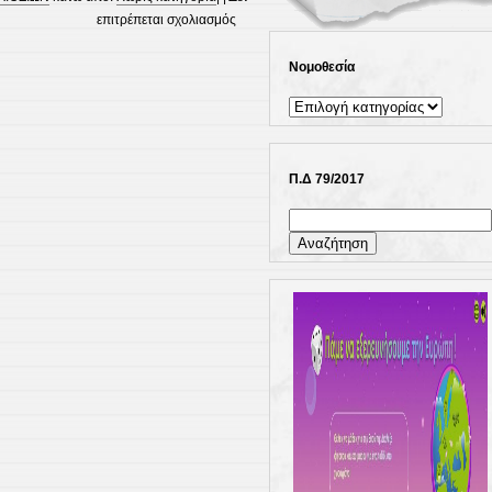
στο
επιτρέπεται σχολιασμός
ΠΡΟΓΡΑΜΜΑ
ΓΙΟΡΤΗΣ
Νομοθεσία
ΛΗΞΗΣ
Νομοθεσία
ΣΧ.ΕΤΟΥΣ
2025-
26
Π.Δ 79/2017
Αναζήτηση
για: