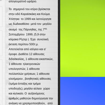
απογευματινό ωράριο.
Το σημερινό του κτίριο βρίσκεται
στην οδό Καραϊσκάκη και Κούμα.
Χτίστηκε το 1999 και λειτούργησε
ως δωδεκαθέσιο μετά τον μεγάλο
ης
σεισμό της Πάρνηθας, της 7
Σεπτεμβρίου 1999, (5,9 στην
κλίμακα Ρίχτερ ). Έχει συνολική
έκταση περίπου 500τ.μ.
Αποτελείται από ισόγειο και α’
όροφο. Διαθέτει 12 αίθουσες
διδασκαλίας, 1 αίθουσα εικαστικών,
1 αίθουσα ηλεκτρονικών
υπολογιστών, 1 αίθουσα
πολλαπλών χρήσεων, 1 αίθουσα
ολοήμερου , βοηθητικές αίθουσες
(τμήμα ένταξης και τμήμα
υποδοχής), μεγάλο αύλειο χώρο
και κυλικείο. Ο αυξανόμενος
αριθμός μαθητών δημιούργησε την
ανάγκη να χρησιμοποιηθούν, από