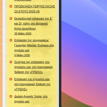
ΠΡΟΣΚΛΗΣΗ ΓΙΟΡΤΗΣ ΛΗΞΗΣ
ΣΧ.ΕΤΟΥΣ 2025-26
Εκπαιδευτική επίσκεψη της Ε’
και Στ’ τάξης στο Βοτανικό
Κήπο Διομήδους
25 Μαΐου 2026
Επίσκεψη της συγγραφέως
Γεωργίας-Μαρίας Στρίγκου στο
σχολείο μας
9 Μαΐου 2026
Συνέχεια της επίσκεψης του
σχολείου μας στη Λαογραφική
Έκθεση της «ΓΡΙΖΑΣ»
Επίσκεψη του σχολείου μας
στη Λαογραφική Έκθεση της
«ΓΡΙΖΑΣ»
Δράση Αγωγής Υγείας στο
σχολείο μας