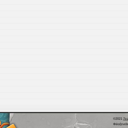
©2021
7ο 
Φιλοξενεί