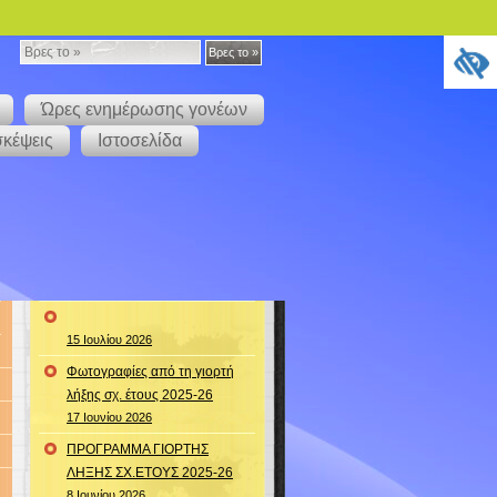
Βρες
Βρες το »
το
Ώρες ενημέρωσης γονέων
»
σκέψεις
Ιστοσελίδα
15 Ιουλίου 2026
Φωτογραφίες από τη γιορτή
λήξης σχ. έτους 2025-26
17 Ιουνίου 2026
ΠΡΟΓΡΑΜΜΑ ΓΙΟΡΤΗΣ
ΛΗΞΗΣ ΣΧ.ΕΤΟΥΣ 2025-26
8 Ιουνίου 2026