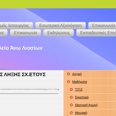
μός λειτουργίας
Εσωτερική Αξιολόγηση
Επικοινωνία
οί
Επικοινωνία
Εκδηλώσεις
Εκπαιδευτικές Επι
λείο Άνω Λιοσίων
 ΛΗΞΗΣ ΣΧ.ΕΤΟΥΣ
Αρχική
Μαθήματα
Τ.Π.Ε
Εικαστικά
Θεατρική Αγωγή
Μουσική