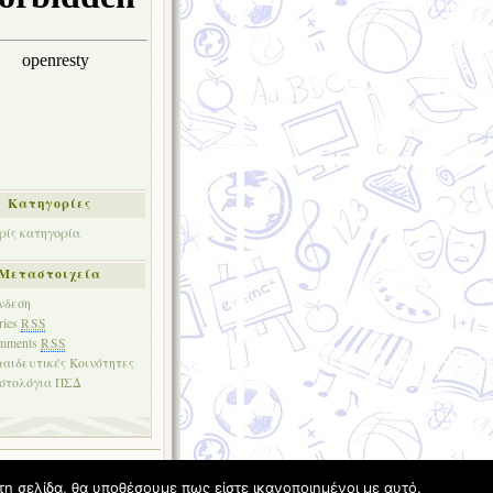
Kατηγορίες
ρίς κατηγορία
Μεταστοιχεία
νδεση
ries
RSS
mments
RSS
παιδευτικές Κοινότητες
Ιστολόγια ΠΣΔ
τη σελίδα, θα υποθέσουμε πως είστε ικανοποιημένοι με αυτό.