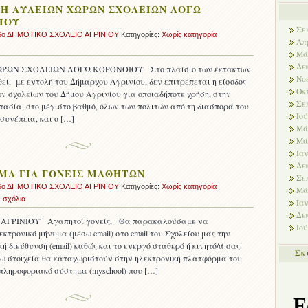
ΣΗ ΑΥΛΕΙΩΝ ΧΩΡΩΝ ΣΧΟΛΕΙΩΝ ΛΟΓΩ
ΪΟΥ
Σε
6ο ΔΗΜΟΤΙΚΟ ΣΧΟΛΕΙΟ ΑΓΡΙΝΙΟΥ
Κατηγορίες:
Χωρίς κατηγορία
Απ
Μά
Δε
ΡΩΝ ΣΧΟΛΕΙΩΝ ΛΟΓΩ ΚΟΡΟΝΟΪΟΥ Στο πλαίσιο των έκτακτων
Νο
εί, με εντολή του Δήμαρχου Αγρινίου, δεν επιτρέπεται η είσοδος
Οκ
ων σχολείων του Δήμου Αγρινίου για οποιαδήποτε χρήση, στην
Σε
τασία, στο μέγιστο βαθμό, όλων των πολιτών από τη διασπορά του
Ιού
 συνέπεια, και ο […]
Μά
Μά
Ια
Δε
ΜΑ ΓΙΑ ΓΟΝΕΙΣ ΜΑΘΗΤΩΝ
Σε
6ο ΔΗΜΟΤΙΚΟ ΣΧΟΛΕΙΟ ΑΓΡΙΝΙΟΥ
Κατηγορίες:
Χωρίς κατηγορία
Μά
 σχόλια
Ια
Δε
ΑΓΡΙΝΙΟΥ Αγαπητοί γονείς, Θα παρακαλούσαμε να
Ιού
κτρονικό μήνυμα (μέσω email) στο email του Σχολείου μας την
ή διεύθυνση (email) καθώς και το ενεργό σταθερό ή κινητό/ά σας
Σκ
ω στοιχεία θα καταχωριστούν στην ηλεκτρονική πλατφόρμα του
 πληροφοριακό σύστημα (myschool) που […]