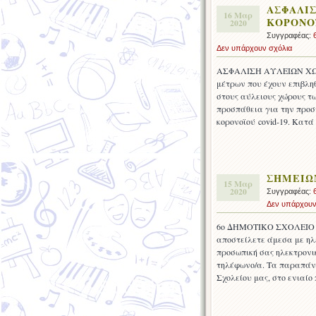
ΑΣΦΑΛΙ
16 Μαρ
ΚΟΡΟΝΟ
2020
Συγγραφέας:
Δεν υπάρχουν σχόλια
ΑΣΦΑΛΙΣΗ ΑΥΛΕΙΩΝ ΧΩ
μέτρων που έχουν επιβληθ
στους αύλειους χώρους τ
προσπάθεια για την προσ
κορονοϊού covid-19. Κατά
ΣΗΜΕΙΩ
15 Μαρ
2020
Συγγραφέας:
Δεν υπάρχουν
6ο ΔΗΜΟΤΙΚΟ ΣΧΟΛΕΙΟ 
αποστείλετε άμεσα με ηλε
προσωπική σας ηλεκτρονικ
τηλέφωνο/α. Τα παραπάν
Σχολείου μας, στο ενιαίο