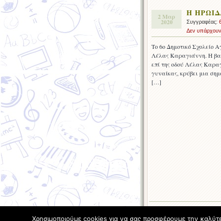
Η ΗΡΩΙΔ
2 Μαρ
2020
Συγγραφέας:
Δεν υπάρχουν
Το 6ο Δημοτικό Σχολείο 
Λέλας Καραγιάννη. Η βασι
επί της οδού Λέλας Καραγ
γυναίκας, κρύβει μια σημ
[…]
Χρησιμοποιούμε cookies για να σας προσφέρουμε την καλύτερ