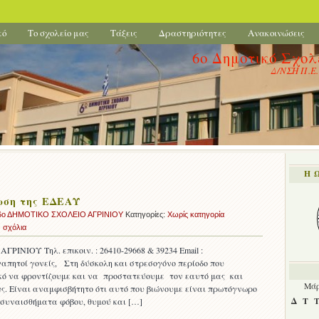
κό
Το σχολείο μας
Τάξεις
Δραστηριότητες
Ανακοινώσεις
6ο Δημοτικό Σχολ
Δ/ΝΣΗ Π.Ε
Η 
ωση της ΕΔΕΑΥ
6ο ΔΗΜΟΤΙΚΟ ΣΧΟΛΕΙΟ ΑΓΡΙΝΙΟΥ
Κατηγορίες:
Χωρίς κατηγορία
 σχόλια
ΙΝΙΟΥ Τηλ. επικοιν. : 26410-29668 & 39234 Email :
γαπητοί γονείς, Στη δύσκολη και στρεσογόνο περίοδο που
ικό να φροντίζουμε και να προστατεύουμε τον εαυτό μας και
Μάρ
υς. Είναι αναμφισβήτητο ότι αυτό που βιώνουμε είναι πρωτόγνωρο
Δ
Τ
 συναισθήματα φόβου, θυμού και […]