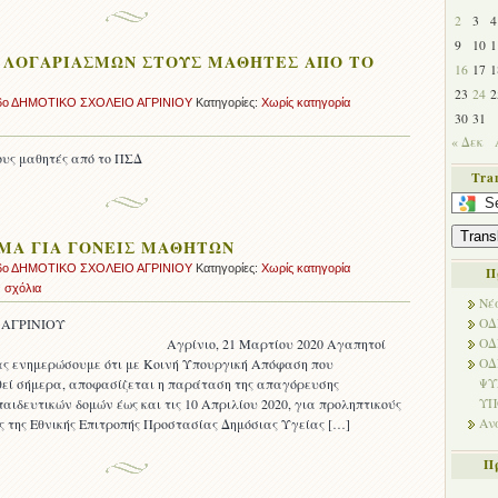
2
3
4
9
10
1
 ΛΟΓΑΡΙΑΣΜΩΝ ΣΤΟΥΣ ΜΑΘΗΤΕΣ ΑΠΟ ΤΟ
16
17
1
23
24
2
6ο ΔΗΜΟΤΙΚΟ ΣΧΟΛΕΙΟ ΑΓΡΙΝΙΟΥ
Κατηγορίες:
Χωρίς κατηγορία
30
31
« Δεκ
ους μαθητές από το ΠΣΔ
Tra
Select
a
Trans
language
ΜΑ ΓΙΑ ΓΟΝΕΙΣ ΜΑΘΗΤΩΝ
to
6ο ΔΗΜΟΤΙΚΟ ΣΧΟΛΕΙΟ ΑΓΡΙΝΙΟΥ
Κατηγορίες:
Χωρίς κατηγορία
Π
translate
 σχόλια
this
Νέ
page
ΙΚΟ ΣΧΟΛΕΙΟ ΑΓΡΙΝΙΟΥ
ΟΔ
21 Μαρτίου 2020 Αγαπητοί
ΟΔ
ς ενημερώσουμε ότι με Κοινή Υπουργική Απόφαση που
ΟΔ
εί σήμερα, αποφασίζεται η παράταση της απαγόρευσης
ΨΥ
αιδευτικών δομών έως και τις 10 Απριλίου 2020, για προληπτικούς
ΥΠ
ς της Εθνικής Επιτροπής Προστασίας Δημόσιας Υγείας […]
Αν
Π