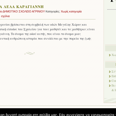
Α ΛΕΛΑ ΚΑΡΑΓΙΑΝΝΗ
6ο ΔΗΜΟΤΙΚΟ ΣΧΟΛΕΙΟ ΑΓΡΙΝΙΟΥ
Κατηγορίες:
Χωρίς κατηγορία
 σχόλια
Αγρινίου βρίσκεται στη συμβολή των οδών Μεγάλης Χώρας και
κή είσοδος του Σχολείου για τους μαθητές και τις μαθήτριες είναι
ιάννη. Το όνομα της οδού αυτής, που είναι το όνομα μιας
αντική ανθρώπινη ιστορία που συνδέεται με την πορεία της ζωής
Χω
Σύ
Ent
Co
Εκ
& 
© 2026 6ο Δημοτικό Σχολείο Αγρινίου.
Φιλοξενείται από
Blogs.sch.gr
η δυνατή εμπειρία στη σελίδα μας. Εάν συνεχίσετε να χρησιμοποιείτε 