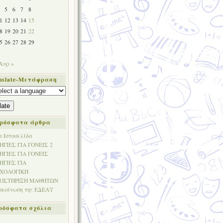
5
6
7
8
1
12
13
14
15
8
19
20
21
22
5
26
27
28
29
Απρ »
nslate-Μετάφραση
late
ρόσφατα άρθρα
α Ιστοσελίδα
ΗΓΙΕΣ ΓΙΑ ΓΟΝΕΙΣ 2
ΗΓΙΕΣ ΓΙΑ ΓΟΝΕΙΣ
ΗΓΙΕΣ ΓΙΑ
ΧΟΛΟΓΙΚΗ
ΟΣΤΗΡΙΞΗ ΜΑΘΗΤΩΝ
ακοίνωση της ΕΔΕΑΥ
ρόσφατα σχόλια