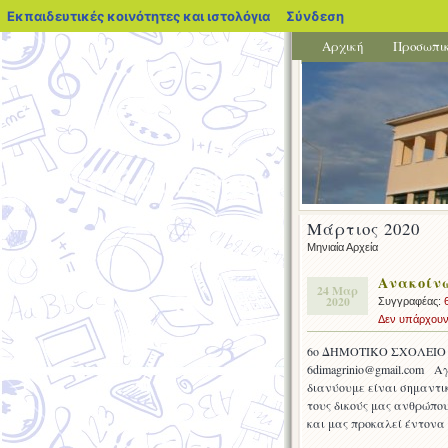
blogs.sch.gr
Εκπαιδευτικές κοινότητες και ιστολόγια
Σύνδεση
Αρχική
Προσωπι
Μάρτιος 2020
Μηνιαία Αρχεία
Ανακοίν
24 Μαρ
2020
Συγγραφέας:
Δεν υπάρχουν
6ο ΔΗΜΟΤΙΚΟ ΣΧΟΛΕΙΟ ΑΓΡ
6dimagrinio@gmail.com Α
διανύουμε είναι σημαντ
τους δικούς μας ανθρώπο
και μας προκαλεί έντονα