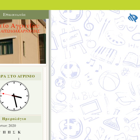
Επικοινωνία
είο Αγρινίου
. ΑΙΤΩΛΟΑΚΑΡΝΑΝΙΑΣ
ΩΡΑ ΣΤΟ ΑΓΡΙΝΙΟ
Ημερολόγιο
τιος 2020
Τ
Π
Π
Σ
Κ
1