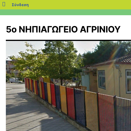
blogs.sch.gr
Σύνδεση
Μετάβαση
σε
5ο ΝΗΠΙΑΓΩΓΕΙΟ ΑΓΡΙΝΙΟΥ
περιεχόμενο