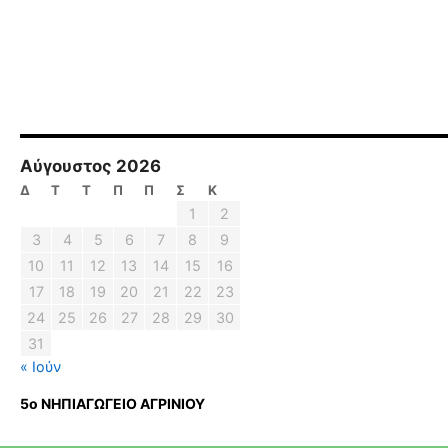
Αύγουστος 2026
Δ
Τ
Τ
Π
Π
Σ
Κ
1
2
3
4
5
6
7
8
9
10
11
12
13
14
15
16
17
18
19
20
21
22
23
24
25
26
27
28
29
30
31
« Ιούν
5ο ΝΗΠΙΑΓΩΓΕΙΟ ΑΓΡΙΝΙΟΥ