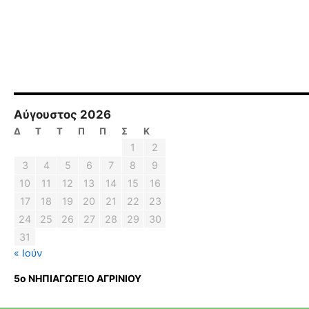
Αύγουστος 2026
Δ
Τ
Τ
Π
Π
Σ
Κ
1
2
3
4
5
6
7
8
9
10
11
12
13
14
15
16
17
18
19
20
21
22
23
24
25
26
27
28
29
30
31
« Ιούν
5ο ΝΗΠΙΑΓΩΓΕΙΟ ΑΓΡΙΝΙΟΥ