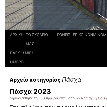
ΑΡΧΙΚΗ
ΤΟ ΣΧΟΛΕΙΟ
ΓΟΝΕΙΣ
ΕΠΙΚΟΙΝΩΝΙΑ
ΝΟΜ
ΜΑΣ
ΠΑΓΚΟΣΜΙΕΣ
ΗΜΕΡΕΣ
Πάσχα
Αρχείο κατηγορίας
Πάσχα 2023
Δημοσιεύθηκε την
6 Απριλίου 2023
από
5ο Νηπιαγωγείο Αγ