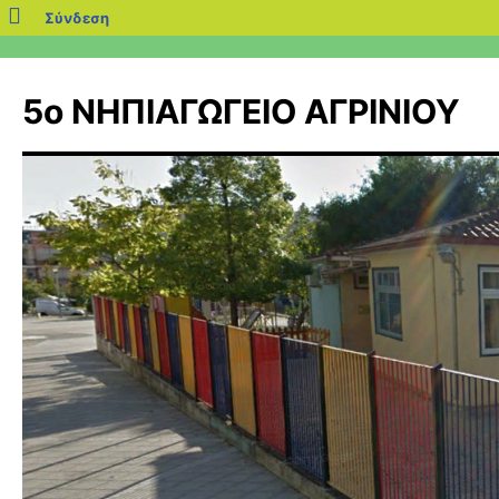
blogs.sch.gr
Σύνδεση
Μετάβαση
σε
5ο ΝΗΠΙΑΓΩΓΕΙΟ ΑΓΡΙΝΙΟΥ
περιεχόμενο