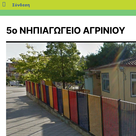
blogs.sch.gr
Σύνδεση
Μετάβαση
σε
5ο ΝΗΠΙΑΓΩΓΕΙΟ ΑΓΡΙΝΙΟΥ
περιεχόμενο