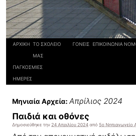
ΑΡΧΙΚΗ
ΤΟ ΣΧΟΛΕΙΟ
ΓΟΝΕΙΣ
ΕΠΙΚΟΙΝΩΝΙΑ
ΝΟΜ
ΜΑΣ
ΠΑΓΚΟΣΜΙΕΣ
ΗΜΕΡΕΣ
Απρίλιος 2024
Μηνιαία Αρχεία:
Παιδιά και οθόνες
Δημοσιεύθηκε την
24 Απριλίου 2024
από
5ο Νηπιαγωγείο Α