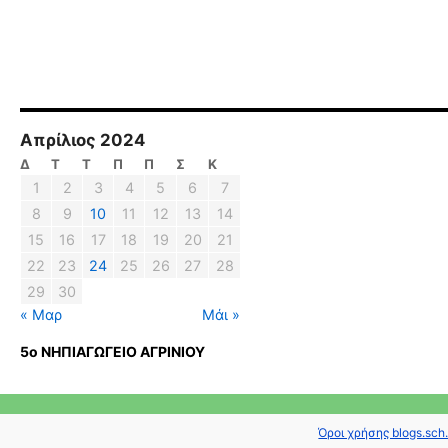
Απρίλιος 2024
Δ
Τ
Τ
Π
Π
Σ
Κ
1
2
3
4
5
6
7
8
9
10
11
12
13
14
15
16
17
18
19
20
21
22
23
24
25
26
27
28
29
30
« Μαρ
Μάι »
5ο ΝΗΠΙΑΓΩΓΕΙΟ ΑΓΡΙΝΙΟΥ
Όροι χρήσης blogs.sch.