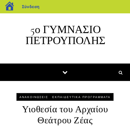
blogs.sch.gr
Σύνδεση
Μετάβαση στο περιεχόμενο
5ο ΓΥΜΝΑΣΙΟ
ΠΕΤΡΟΥΠΟΛΗΣ
-
ΑΝΑΚΟΙΝΏΣΕΙΣ
ΕΚΠΑΙΔΕΥΤΙΚΆ ΠΡΟΓΡΆΜΜΑΤΑ
Υιοθεσία του Αρχαίου
Θεάτρου Ζέας