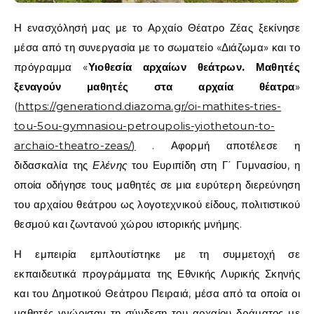
Η ενασχόλησή μας με το Αρχαίο Θέατρο Ζέας ξεκίνησε
μέσα από τη συνεργασία με το σωματείο «Διάζωμα» και το
πρόγραμμα «
Υιοθεσία αρχαίων θεάτρων. Μαθητές
ξεναγούν μαθητές στα αρχαία θέατρα
»
(
https://generationd.diazoma.gr/oi-mathites-tries-
tou-5ou-gymnasiou-petroupolis-yiothetoun-to-
archaio-theatro-zeas/
)
. Αφορμή αποτέλεσε η
διδασκαλία της
Ελένης
του Ευριπίδη στη Γ΄ Γυμνασίου, η
οποία οδήγησε τους μαθητές σε μια ευρύτερη διερεύνηση
του αρχαίου θεάτρου ως λογοτεχνικού είδους, πολιτιστικού
θεσμού και ζωντανού χώρου ιστορικής μνήμης.
Η εμπειρία εμπλουτίστηκε με τη συμμετοχή σε
εκπαιδευτικά προγράμματα της Εθνικής Λυρικής Σκηνής
και του Δημοτικού Θεάτρου Πειραιά, μέσα από τα οποία οι
μαθητές γνώρισαν τη σύνδεση του αρχαίου δράματος με