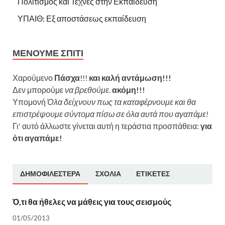
Πολιτισμός και Τέχνες στην Εκπαίδευση
ΥΠΑΙΘ: Εξ αποστάσεως εκπαίδευση
ΜΈΝΟΥΜΕ ΣΠΊΤΙ
Χαρούμενο
Πάσχα
!!!
και καλή αντάμωση!!!
Δεν μπορούμε
να βρεθούμε
.
ακόμη!!!
Υπομονή
Όλα δείχνουν πως τα καταφέρνουμε και θα
επιστρέψουμε σύντομα πίσω σε όλα αυτά που αγαπάμε!
Γι' αυτό άλλωστε γίνεται αυτή η τεράστια προσπάθεια:
για
ότι αγαπάμε!
ΔΗΜΟΦΙΛΈΣΤΕΡΑ
ΣΧΌΛΙΑ
ΕΤΙΚΈΤΕΣ
Ό,τι θα ήθελες να μάθεις για τους σεισμούς
01/05/2013