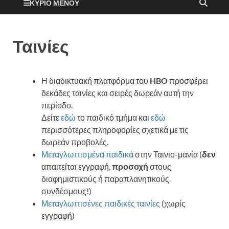
ΚΎΡΙΟ ΜΕΝΟΎ
Ταινίες
Η διαδικτυακή πλατφόρμα του
HBO
προσφέρει
δεκάδες ταινίες και σειρές δωρεάν αυτή την
περίοδο.
Δείτε
εδώ
το παιδικό τμήμα και
εδώ
περισσότερες πληροφορίες σχετικά με τις
δωρεάν προβολές.
Μεταγλωττισμένα παιδικά
στην Ταινιο-μανία (
δεν
απαιτείται εγγραφή,
προσοχή
στους
διαφημιστικούς ή παραπλανητικούς
συνδέσμους!)
Μεταγλωττισένες παιδικές ταινίες
(χωρίς
εγγραφή)