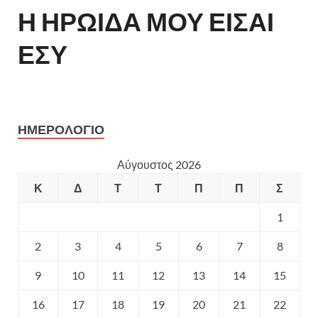
Η ΗΡΩΙΔΑ ΜΟΥ ΕΙΣΑΙ
ΕΣΥ
ΗΜΕΡΟΛΌΓΙΟ
Αύγουστος 2026
Κ
Δ
Τ
Τ
Π
Π
Σ
1
2
3
4
5
6
7
8
9
10
11
12
13
14
15
16
17
18
19
20
21
22