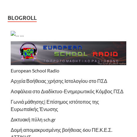
BLOGROLL
…
European School Radio
Αρχεία Βοήθειας χρήσης Ιστολογίου στο ΠΣΔ
Ασφάλεια στο Διαδίκτυο-Ενημερωτικός Κόμβος ΠΣΔ
Γωνιά μάθησης| Επίσημος ιστότοπος της
Ευρωπαϊκής Ένωσης
Δικτυακή πύλη sch.gr
Δομή απομακρυσμένης βοήθειας 6ου ΠΕ.Κ.Ε.Σ.