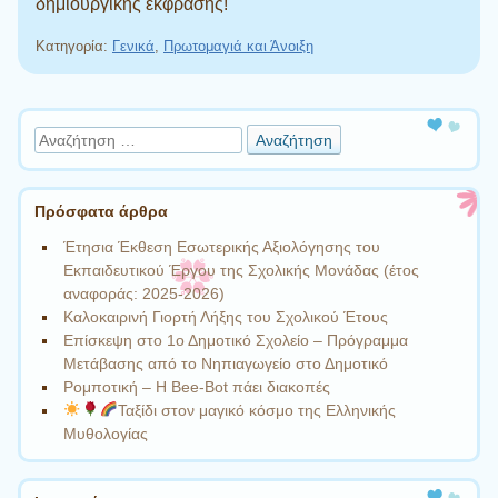
δημιουργικής έκφρασης!
Κατηγορία:
Γενικά
,
Πρωτομαγιά και Άνοιξη
Πλοήγηση άρθρων
Αναζήτηση
Πρόσφατα άρθρα
Έτησια Έκθεση Εσωτερικής Αξιολόγησης του
Εκπαιδευτικού Έργου της Σχολικής Μονάδας (έτος
αναφοράς: 2025-2026)
Καλοκαιρινή Γιορτή Λήξης του Σχολικού Έτους
Επίσκεψη στο 1ο Δημοτικό Σχολείο – Πρόγραμμα
Μετάβασης από το Νηπιαγωγείο στο Δημοτικό
Ρομποτική – Η Bee-Bot πάει διακοπές
Ταξίδι στον μαγικό κόσμο της Ελληνικής
Μυθολογίας