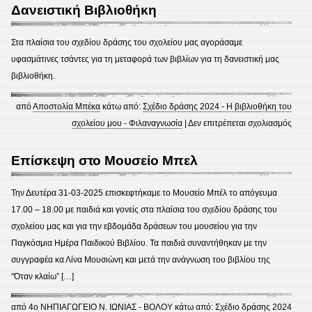
Δεξι
Δανειστική Βιβλιοθήκη
“Ο
Κύκλ
Στα πλαίσια του σχεδίου δράσης του σχολείου μας αγοράσαμε
του
υφασμάτινες τσάντες για τη μεταφορά των βιβλίων για τη δανειστική μας
Νερο
βιβλιοθήκη.
από
Αποστολία Μπέκα
κάτω από:
Σχέδιο δράσης 2024 - Η βιβλιοθήκη του
στο
σχολείου μου - Φιλαναγνωσία
|
Δεν επιτρέπεται σχολιασμός
Δανει
Βιβλ
Επίσκεψη στο Μουσείο Μπελ
Την Δευτέρα 31-03-2025 επισκεφτήκαμε το Μουσείο Μπέλ το απόγευμα
17.00 – 18.00 με παιδιά και γονείς στα πλαίσια του σχεδίου δράσης του
σχολείου μας και για την εβδομάδα δράσεων του μουσείου για την
Παγκόσμια Ημέρα Παιδικού Βιβλίου. Τα παιδιά συναντήθηκαν με την
συγγραφέα κα Λίνα Μουσιώνη και μετά την ανάγνωση του βιβλίου της
“Όταν κλαίω” […]
από
4ο ΝΗΠΙΑΓΩΓΕΙΟ Ν. ΙΩΝΙΑΣ - ΒΟΛΟΥ
κάτω από:
Σχέδιο δράσης 2024