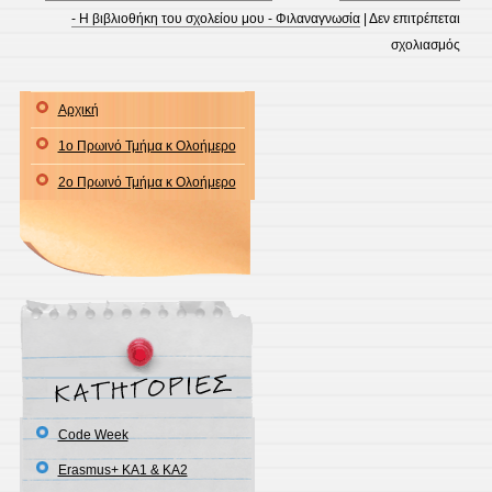
- Η βιβλιοθήκη του σχολείου μου - Φιλαναγνωσία
|
Δεν επιτρέπεται
στο
σχολιασμός
Επίσ
στο
Αρχική
Μουσ
1ο Πρωινό Τμήμα κ Ολοήμερο
Μπελ
2ο Πρωινό Τμήμα κ Ολοήμερο
Code Week
Erasmus+ KA1 & ΚΑ2