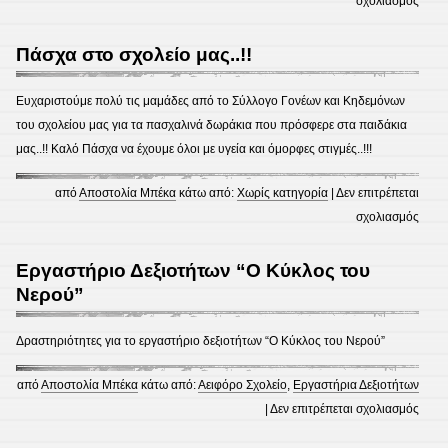
σχολιασμός
Προσ
τροφ
Πάσχα στο σχολείο μας..!!
στην
Κουζ
Ευχαριστούμε πολύ τις μαμάδες από το Σύλλογο Γονέων και Κηδεμόνων
Αλλη
του σχολείου μας για τα πασχαλινά δωράκια που πρόσφερε στα παιδάκια
μας..!! Καλό Πάσχα να έχουμε όλοι με υγεία και όμορφες στιγμές..!!!
από
Αποστολία Μπέκα
κάτω από:
Χωρίς κατηγορία
|
Δεν επιτρέπεται
στο
σχολιασμός
Πάσχ
στο
Εργαστήριο Δεξιοτήτων “Ο Κύκλος του
σχολε
Νερού”
μας..!
Δραστηριότητες για το εργαστήριο δεξιοτήτων “Ο Κύκλος του Νερού”
από
Αποστολία Μπέκα
κάτω από:
Αειφόρο Σχολείο
,
Εργαστήρια Δεξιοτήτων
στο
|
Δεν επιτρέπεται σχολιασμός
Εργα