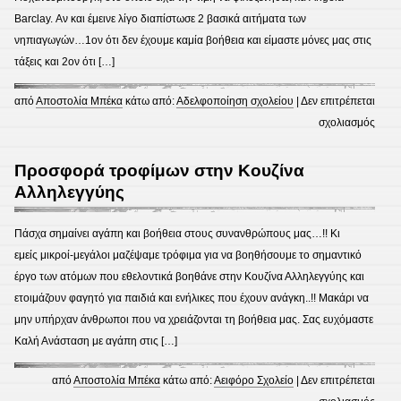
Barclay. Αν και έμεινε λίγο διαπίστωσε 2 βασικά αιτήματα των
νηπιαγωγών…1ον ότι δεν έχουμε καμία βοήθεια και είμαστε μόνες μας στις
τάξεις και 2ον ότι […]
από
Αποστολία Μπέκα
κάτω από:
Αδελφοποίηση σχολείου
|
Δεν επιτρέπεται
στο
σχολιασμός
Επίσ
από
Προσφορά τροφίμων στην Κουζίνα
το
Αλληλεγγύης
ΣΑΧΕ
στο
Πάσχα σημαίνει αγάπη και βοήθεια στους συνανθρώπους μας…!! Κι
σχολε
εμείς μικροί-μεγάλοι μαζέψαμε τρόφιμα για να βοηθήσουμε το σημαντικό
μας
έργο των ατόμων που εθελοντικά βοηθάνε στην Κουζίνα Αλληλεγγύης και
ετοιμάζουν φαγητό για παιδιά και ενήλικες που έχουν ανάγκη..!! Μακάρι να
μην υπήρχαν άνθρωποι που να χρειάζονται τη βοήθεια μας. Σας ευχόμαστε
Καλή Ανάσταση με αγάπη στις […]
από
Αποστολία Μπέκα
κάτω από:
Αειφόρο Σχολείο
|
Δεν επιτρέπεται
στο