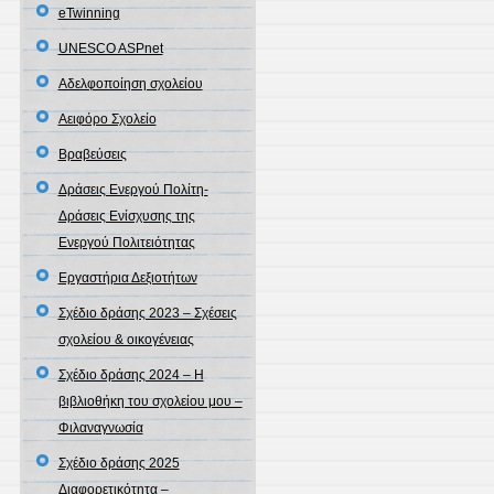
eTwinning
UNESCO ASPnet
Αδελφοποίηση σχολείου
Αειφόρο Σχολείο
Βραβεύσεις
Δράσεις Ενεργού Πολίτη-
Δράσεις Ενίσχυσης της
Ενεργού Πολιτειότητας
Εργαστήρια Δεξιοτήτων
Σχέδιο δράσης 2023 – Σχέσεις
σχολείου & οικογένειας
Σχέδιο δράσης 2024 – Η
βιβλιοθήκη του σχολείου μου –
Φιλαναγνωσία
Σχέδιο δράσης 2025
Διαφορετικότητα –