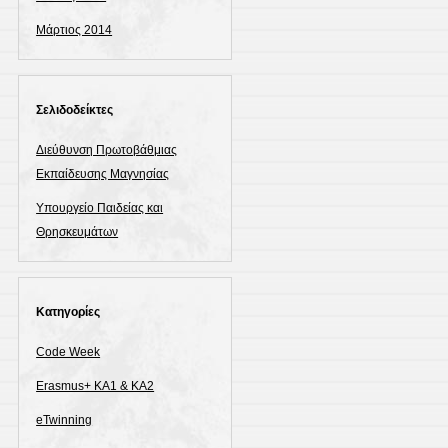
Μάρτιος 2014
Σελιδοδείκτες
Διεύθυνση Πρωτοβάθμιας
Εκπαίδευσης Μαγνησίας
Υπουργείο Παιδείας και
Θρησκευμάτων
Kατηγορίες
Code Week
Erasmus+ KA1 & ΚΑ2
eTwinning