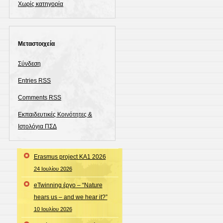
Χωρίς κατηγορία
Μεταστοιχεία
Σύνδεση
Entries
RSS
Comments
RSS
Εκπαιδευτικές Κοινότητες &
Ιστολόγια ΠΣΔ
Erasmus project KA1 2026
24 Ιουλίου 2026
eTwinning έργο – “Nature
hears us – and we hear it?”
10 Ιουλίου 2026