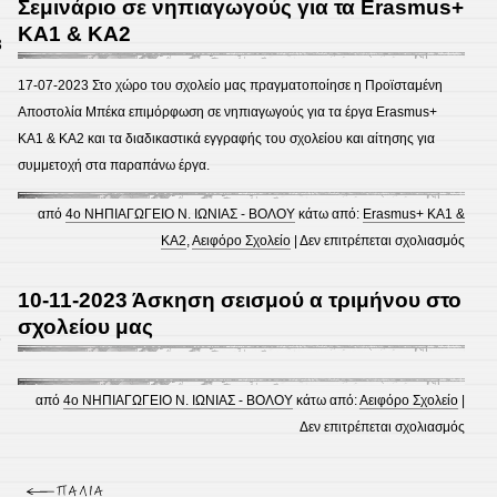
Σεμινάριο σε νηπιαγωγούς για τα Erasmus+
Day
KA1 & KA2
3
–
The
17-07-2023 Στο χώρο του σχολείο μας πραγματοποίησε η Προϊσταμένη
role
Αποστολία Μπέκα επιμόρφωση σε νηπιαγωγούς για τα έργα Erasmus+
of
KA1 & KA2 και τα διαδικαστικά εγγραφής του σχολείου και αίτησης για
teach
συμμετοχή στα παραπάνω έργα.
prize
in
από
4ο ΝΗΠΙΑΓΩΓΕΙΟ Ν. ΙΩΝΙΑΣ - ΒΟΛΟΥ
κάτω από:
Erasmus+ KA1 &
enha
στο
ΚΑ2
,
Αειφόρο Σχολείο
|
Δεν επιτρέπεται σχολιασμός
the
Σεμιν
statu
σε
10-11-2023 Άσκηση σεισμού α τριμήνου στο
of
νηπι
σχολείου μας
3
the
για
profe
τα
Eras
από
4ο ΝΗΠΙΑΓΩΓΕΙΟ Ν. ΙΩΝΙΑΣ - ΒΟΛΟΥ
κάτω από:
Αειφόρο Σχολείο
|
KA1
στο
Δεν επιτρέπεται σχολιασμός
&
10-
KA2
11-