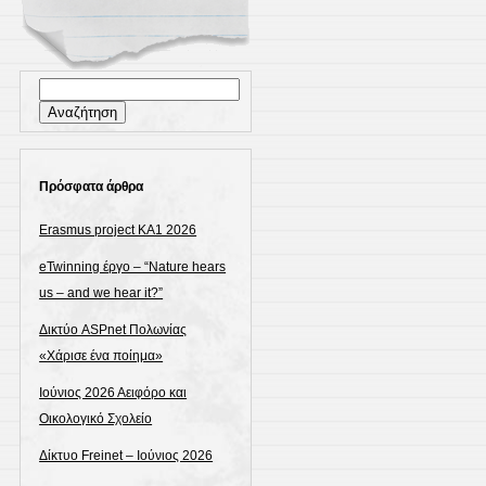
Αναζήτηση
για:
Πρόσφατα άρθρα
Erasmus project KA1 2026
eTwinning έργο – “Nature hears
us – and we hear it?”
Δικτύο ASPnet Πολωνίας
«Χάρισε ένα ποίημα»
Ιούνιος 2026 Αειφόρο και
Οικολογικό Σχολείο
Δίκτυο Freinet – Ιούνιος 2026