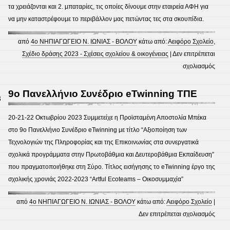
τα χρειάζονται και 2. μπαταρίες, τις οποίες δίνουμε στην εταιρεία ΑΦΗ για
να μην καταστρέφουμε το περιβάλλον μας πετώντας τες στα σκουπίδια.
από
4ο ΝΗΠΙΑΓΩΓΕΙΟ Ν. ΙΩΝΙΑΣ - ΒΟΛΟΥ
κάτω από:
Αειφόρο Σχολείο
,
Σχέδιο δράσης 2023 - Σχέσεις σχολείου & οικογένειας
|
Δεν επιτρέπεται
στο
σχολιασμός
Ανακ
9ο Πανελλήνιο Συνέδριο eTwinning ΤΠΕ
3
20-21-22 Οκτωβρίου 2023 Συμμετείχε η Προϊσταμένη Αποστολία Μπέκα
στο 9ο Πανελλήνιο Συνέδριο eTwinning με τίτλο “Αξιοποίηση των
Τεχνολογιών της Πληροφορίας και της Επικοινωνίας στα συνεργατικά
σχολικά προγράμματα στην Πρωτοβάθμια και Δευτεροβάθμια Εκπαίδευση”
που πραγματοποιήθηκε στη Σύρο. Τίτλος εισήγησης το eTwinning έργο της
σχολικής χρονιάς 2022-2023 “Artful Ecoteams – Οικοσυμμαχία”
από
4ο ΝΗΠΙΑΓΩΓΕΙΟ Ν. ΙΩΝΙΑΣ - ΒΟΛΟΥ
κάτω από:
Αειφόρο Σχολείο
|
στο
Δεν επιτρέπεται σχολιασμός
9ο