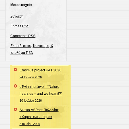
Μεταστοιχεία
Σύνδεση
Entries
RSS
Comments
RSS
Εκπαιδευτικές Κοινότητες &
Ιστολόγια ΠΣΔ
Erasmus project KA1 2026
24 Ιουλίου 2026
eTwinning έργο – “Nature
hears us – and we hear it?”
10 Ιουλίου 2026
Δικτύο ASPnet Πολωνίας
«Χάρισε ένα ποίημα»
8 Ιουλίου 2026