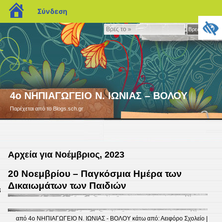
blogs.sch.gr
Σύνδεση
Βρες
Βρες το »
το
»
4ο ΝΗΠΙΑΓΩΓΕΙΟ Ν. ΙΩΝΙΑΣ – ΒΟΛΟΥ
Παρέχεται από το Blogs.sch.gr
Αρχεία για Νοέμβριος, 2023
20 Νοεμβρίου – Παγκόσμια Ημέρα των
Δικαιωμάτων των Παιδιών
3
από
4ο ΝΗΠΙΑΓΩΓΕΙΟ Ν. ΙΩΝΙΑΣ - ΒΟΛΟΥ
κάτω από:
Αειφόρο Σχολείο
|