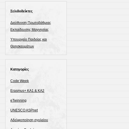
Σελιδοδείκτες
Διεύθυνση Πρωτοβάθμιας
Εκπαίδευσης Μαγνησίας
Υπουργείο Παιδείας και
Θρησκευμάτων
Kατηγορίες
Code Week
Erasmus+ KA1 & ΚΑ2
eTwinning
UNESCO ASPnet
Αδελφοποίηση σχολείου