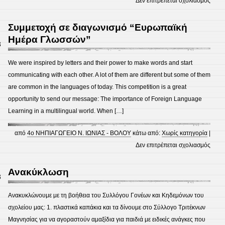
Δεν επιτρέπεται σχολιασμός
και
Πολυ
Συνα
και
Συμμετοχή σε διαγωνισμό “Ευρωπαϊκή
υγεία
η
Ημέρα Γλωσσών”
3
–
έννοι
Τίτλο
της
We were inspired by letters and their power to make words and start
“Κάθ
δημο
communicating with each other. A lot of them are different but some of them
αλλα
are common in the languages of today. This competition is a great
μια
opportunity to send our message: The importance of Foreign Language
φωτε
Learning in a multilingual world. When […]
αρχή
από
4ο ΝΗΠΙΑΓΩΓΕΙΟ Ν. ΙΩΝΙΑΣ - ΒΟΛΟΥ
κάτω από:
Χωρίς κατηγορία
|
στο
Δεν επιτρέπεται σχολιασμός
Συμμ
σε
Ανακύκλωση
3
διαγ
“Ευρ
Ανακυκλώνουμε με τη βοήθεια του Συλλόγου Γονέων και Κηδεμόνων του
Ημέρ
σχολείου μας: 1. πλαστικά καπάκια και τα δίνουμε στο Σύλλογο Τριτέκνων
Γλωσ
Μαγνησίας για να αγοραστούν αμαξίδια για παιδιά με ειδικές ανάγκες που