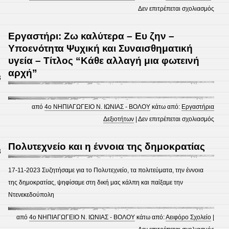
στο
Δεν επιτρέπεται σχολιασμός
20
Νοεμ
Εργαστήρι: Ζω καλύτερα – Ευ ζην –
–
Υποενότητα Ψυχική και Συναισθηματική
Παγκ
υγεία – Τίτλος “Κάθε αλλαγή μια φωτεινή
Ημέρ
αρχή”
3
των
Δικα
των
από
4ο ΝΗΠΙΑΓΩΓΕΙΟ Ν. ΙΩΝΙΑΣ - ΒΟΛΟΥ
κάτω από:
Εργαστήρια
Παιδ
στο
Δεξιοτήτων
|
Δεν επιτρέπεται σχολιασμός
Εργα
Ζω
Πολυτεχνείο και η έννοια της δημοκρατίας
3
καλύ
–
17-11-2023 Συζητήσαμε για το Πολυτεχνείο, τα πολιτεύματα, την έννοια
Ευ
της δημοκρατίας, ψηφίσαμε στη δική μας κάλπη και παίξαμε την
ζην
Ντενεκεδούπολη
–
Υποε
από
4ο ΝΗΠΙΑΓΩΓΕΙΟ Ν. ΙΩΝΙΑΣ - ΒΟΛΟΥ
κάτω από:
Αειφόρο Σχολείο
|
Ψυχι
στο