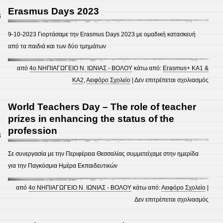
Πανε
Erasmus Days 2023
3
Συνέ
eTwi
9-10-2023 Γιορτάσαμε την Erasmus Days 2023 με ομαδική κατασκευή
ΤΠΕ
από τα παιδιά και των δύο τμημάτων
από
4ο ΝΗΠΙΑΓΩΓΕΙΟ Ν. ΙΩΝΙΑΣ - ΒΟΛΟΥ
κάτω από:
Erasmus+ KA1 &
στο
ΚΑ2
,
Αειφόρο Σχολείο
|
Δεν επιτρέπεται σχολιασμός
Eras
Days
World Teachers Day – The role of teacher
2023
prizes in enhancing the status of the
profession
3
Σε συνεργασία με την Περιφέρεια Θεσσαλίας συμμετείχαμε στην ημερίδα
για την Παγκόσμια Ημέρα Εκπαιδευτικών
από
4ο ΝΗΠΙΑΓΩΓΕΙΟ Ν. ΙΩΝΙΑΣ - ΒΟΛΟΥ
κάτω από:
Αειφόρο Σχολείο
|
στο
Δεν επιτρέπεται σχολιασμός
Worl
Teac