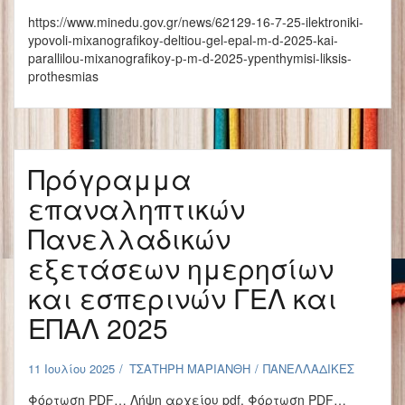
https://www.minedu.gov.gr/news/62129-16-7-25-ilektroniki-
ypovoli-mixanografikoy-deltiou-gel-epal-m-d-2025-kai-
parallilou-mixanografikoy-p-m-d-2025-ypenthymisi-liksis-
prothesmias
Πρόγραμμα
επαναληπτικών
Πανελλαδικών
εξετάσεων ημερησίων
και εσπερινών ΓΕΛ και
ΕΠΑΛ 2025
11 Ιουλίου 2025
ΤΣΑΤΗΡΗ ΜΑΡΙΑΝΘΗ
ΠΑΝΕΛΛΑΔΙΚΕΣ
Φόρτωση PDF… Λήψη αρχείου pdf. Φόρτωση PDF…