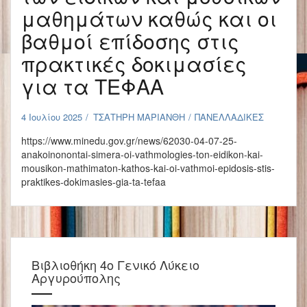
μαθημάτων καθώς και οι
βαθμοί επίδοσης στις
πρακτικές δοκιμασίες
για τα ΤΕΦΑΑ
4 Ιουλίου 2025
ΤΣΑΤΗΡΗ ΜΑΡΙΑΝΘΗ
ΠΑΝΕΛΛΑΔΙΚΕΣ
https://www.minedu.gov.gr/news/62030-04-07-25-
anakoinonontai-simera-oi-vathmologies-ton-eidikon-kai-
mousikon-mathimaton-kathos-kai-oi-vathmoi-epidosis-stis-
praktikes-dokimasies-gia-ta-tefaa
Βιβλιοθήκη 4ο Γενικό Λύκειο
Αργυρούπολης