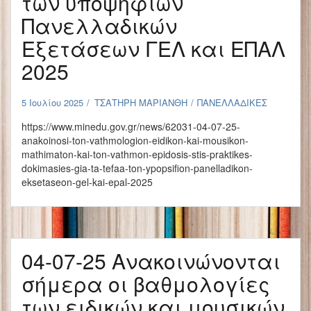
των υποψηφίων
Πανελλαδικών
Εξετάσεων ΓΕΛ και ΕΠΑΛ
2025
5 Ιουλίου 2025
ΤΣΑΤΗΡΗ ΜΑΡΙΑΝΘΗ
ΠΑΝΕΛΛΑΔΙΚΕΣ
https://www.minedu.gov.gr/news/62031-04-07-25-
anakoinosi-ton-vathmologion-eidikon-kai-mousikon-
mathimaton-kai-ton-vathmon-epidosis-stis-praktikes-
dokimasies-gia-ta-tefaa-ton-ypopsifion-panelladikon-
eksetaseon-gel-kai-epal-2025
04-07-25 Ανακοινώνονται
σήμερα οι βαθμολογίες
των ειδικών και μουσικών