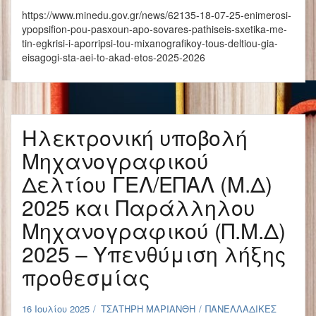
https://www.minedu.gov.gr/news/62135-18-07-25-enimerosi-
ypopsifion-pou-pasxoun-apo-sovares-pathiseis-sxetika-me-
tin-egkrisi-i-aporripsi-tou-mixanografikoy-tous-deltiou-gia-
eisagogi-sta-aei-to-akad-etos-2025-2026
Ηλεκτρονική υποβολή
Μηχανογραφικού
Δελτίου ΓΕΛ/ΕΠΑΛ (Μ.Δ)
2025 και Παράλληλου
Μηχανογραφικού (Π.Μ.Δ)
2025 – Υπενθύμιση λήξης
προθεσμίας
16 Ιουλίου 2025
ΤΣΑΤΗΡΗ ΜΑΡΙΑΝΘΗ
ΠΑΝΕΛΛΑΔΙΚΕΣ