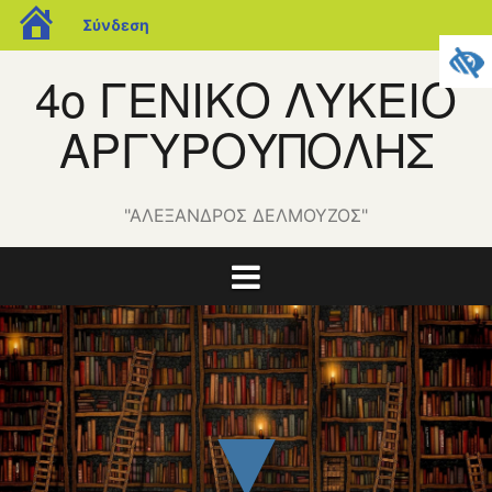
blogs.sch.gr
Σύνδεση
Μετάβαση
4ο ΓΕΝΙΚΟ ΛΥΚΕΙΟ
σε
περιεχόμενο
ΑΡΓΥΡΟΥΠΟΛΗΣ
"ΑΛΕΞΑΝΔΡΟΣ ΔΕΛΜΟΥΖΟΣ"
▼