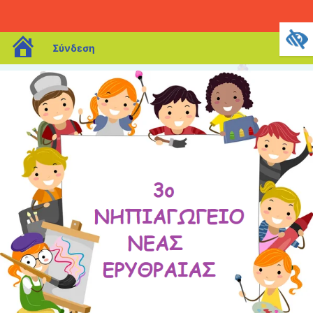
blogs.sch.gr
Σύνδεση