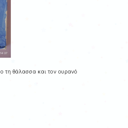
λο τη θάλασσα και τον ουρανό