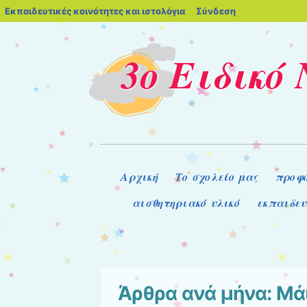
blogs.sch.gr
Εκπαιδευτικές κοινότητες και ιστολόγια
Σύνδεση
3ο Ειδικό
Μενού
Μετάβαση στο περιεχόμενο
Αρχική
Το σχολείο μας
προφο
αισθητηριακό υλικό
εκπαιδε
Άρθρα ανά μήνα:
Μά