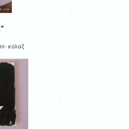
”
mi- κολαζ