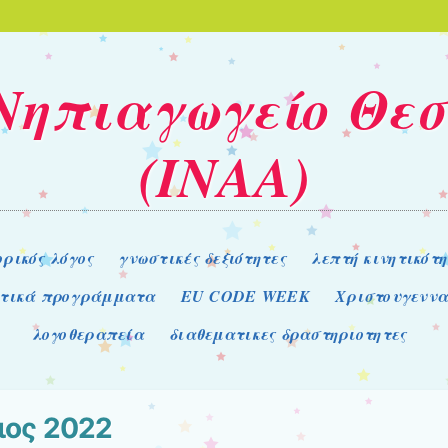
 Νηπιαγωγείο Θε
(ΙΝΑΑ)
ρικός λόγος
γνωστικές δεξιότητες
λεπτή κινητικότη
υτικά προγράμματα
EU CODE WEEK
Χριστουγενν
λογοθεραπεία
διαθεματικες δραστηριοτητες
ιος 2022