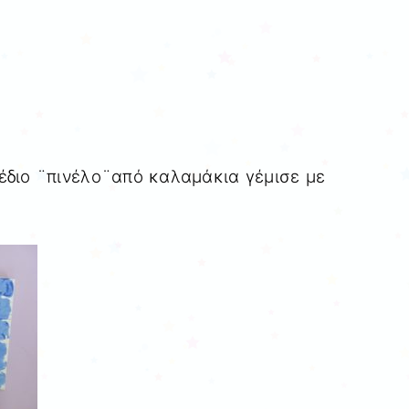
έδιο ¨πινέλο¨από καλαμάκια γέμισε με