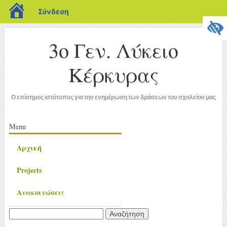
blogs.sch.gr
Σύνδεση
3ο Γεν. Λύκειο
Κέρκυρας
Ο επίσημος ιστότοπος για την ενημέρωση των δράσεων του σχολείου μας
Κύριο μενού
Μετάβαση
Menu
σε
Αρχική
περιεχόμενο
Projects
Ανακοινώσεις
Αναζήτηση
για: