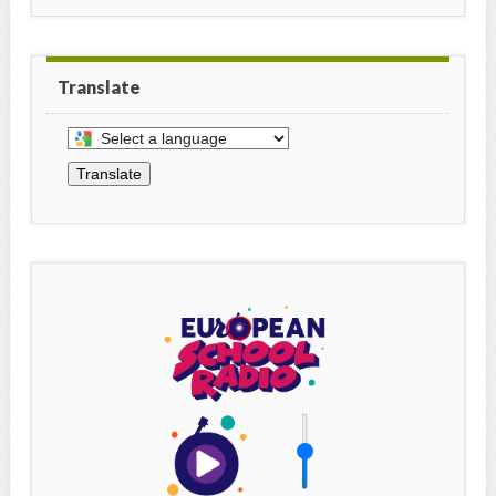
Translate
Select
a
Translate
language
to
translate
this
page