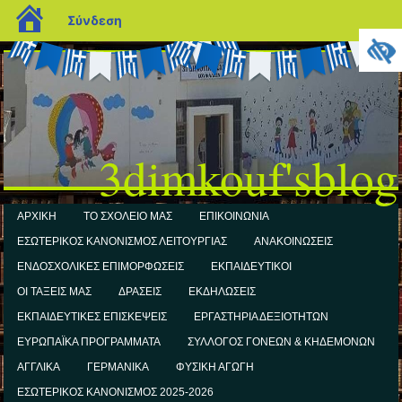
blogs.sch.gr
Σύνδεση
3dimkouf'sblog
ΑΡΧΙΚΗ
ΤΟ ΣΧΟΛΕΙΟ ΜΑΣ
ΕΠΙΚΟΙΝΩΝΙΑ
ΕΣΩΤΕΡΙΚΟΣ ΚΑΝΟΝΙΣΜΟΣ ΛΕΙΤΟΥΡΓΙΑΣ
ΑΝΑΚΟΙΝΩΣΕΙΣ
ΕΝΔΟΣΧΟΛΙΚΕΣ ΕΠΙΜΟΡΦΩΣΕΙΣ
ΕΚΠΑΙΔΕΥΤΙΚΟΙ
ΟΙ ΤΑΞΕΙΣ ΜΑΣ
ΔΡΑΣΕΙΣ
ΕΚΔΗΛΩΣΕΙΣ
ΕΚΠΑΙΔΕΥΤΙΚΕΣ ΕΠΙΣΚΕΨΕΙΣ
ΕΡΓΑΣΤΗΡΙΑ ΔΕΞΙΟΤΗΤΩΝ
ΕΥΡΩΠΑΪΚΑ ΠΡΟΓΡΑΜΜΑΤΑ
ΣΥΛΛΟΓΟΣ ΓΟΝΕΩΝ & ΚΗΔΕΜΟΝΩΝ
ΑΓΓΛΙΚΑ
ΓΕΡΜΑΝΙΚΑ
ΦΥΣΙΚΗ ΑΓΩΓΗ
ΕΣΩΤΕΡΙΚΟΣ ΚΑΝΟΝΙΣΜΟΣ 2025-2026