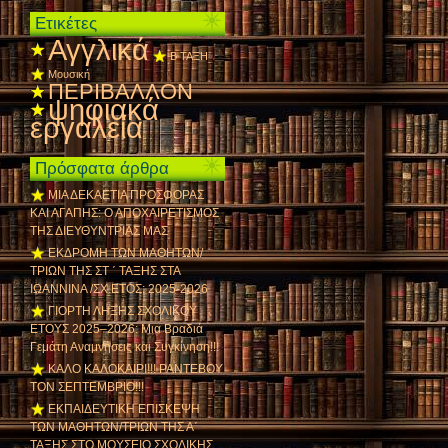
Ετικέτες
Αγγλικά
Β ΤΑΞΗ
Μουσική
ΠΕΡΙΒΑΛΛΟΝ
ψηφιακά
εργαλεία
Πρόσφατα άρθρα
ΜΙΑ ΔΕΚΑΕΤΙΑ ΠΡΟΣΦΟΡΑΣ
ΚΑΙ ΑΓΑΠΗΣ: Ο ΑΠΟΧΑΙΡΕΤΙΣΜΟΣ
ΤΗΣ ΔΙΕΥΘΥΝΤΡΙΑΣ ΜΑΣ
ΕΚΔΡΟΜΗ ΤΩΝ ΜΑΘΗΤΩΝ/
ΤΡΙΩΝ ΤΗΣ ΣΤ ΄ ΤΑΞΗΣ ΣΤΑ
ΙΩΑΝΝΙΝΑ /ΣΧ.ΕΤΟΣ: 2025-2026
ΓΙΟΡΤΗ ΛΗΞΗΣ ΣΧΟΛΙΚΟΥ
ΕΤΟΥΣ 2025–2026: Μια Βραδιά
Γεμάτη Αναμνήσεις και Συγκίνηση!!!
ΚΑΛΟ ΚΑΛΟΚΑΙΡΙ!!! ΡΑΝΤΕΒΟΥ
ΤΟΝ ΣΕΠΤΕΜΒΡΙΟ!!!
ΕΚΠΑΙΔΕΥΤΙΚΗ ΕΠΙΣΚΕΨΗ
ΤΩΝ ΜΑΘΗΤΩΝ/ΤΡΙΩΝ ΤΗΣ Α΄
ΤΑΞΗΣ ΣΤΟ ΜΟΥΣΕΙΟ ΣΧΟΛΙΚΗΣ