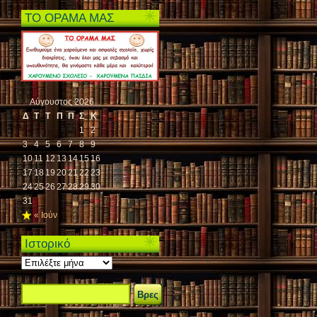
ΤΟ ΟΡΑΜΑ ΜΑΣ
Αύγουστος 2026
Δ
Τ
Τ
Π
Π
Σ
Κ
1
2
3
4
5
6
7
8
9
10
11
12
13
14
15
16
17
18
19
20
21
22
23
24
25
26
27
28
29
30
31
« Ιούν
Ιστορικό
Ιστορικό