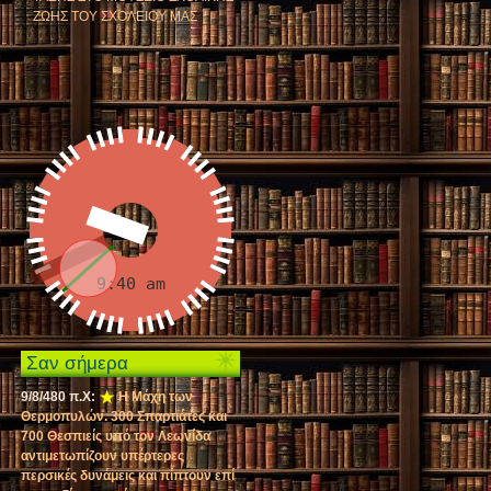
ΖΩΗΣ ΤΟΥ ΣΧΟΛΕΙΟΥ ΜΑΣ
Σαν σήμερα
9/8/480 π.Χ:
Η Μάχη των
Θερμοπυλών. 300 Σπαρτιάτες και
700 Θεσπιείς υπό τον Λεωνίδα
αντιμετωπίζουν υπέρτερες
περσικές δυνάμεις και πίπτουν επί