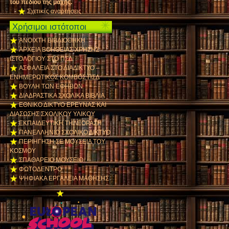
του πεδίου της μάχης.
-
Σχετικές αναρτήσεις
Χρήσιμοι ιστότοποι
ΑΝΟΙΧΤΗ ΒΙΒΛΙΟΘΗΚΗ
ΑΡΧΕΙΑ ΒΟΗΘΕΙΑΣ ΧΡΗΣΗΣ
ΙΣΤΟΛΟΓΙΟΥ ΣΤΟ ΠΣΔ
ΑΣΦΑΛΕΙΑ ΣΤΟ ΔΙΑΔΙΚΤΥΟ –
ΕΝΗΜΕΡΩΤΙΚΟΣ ΚΟΜΒΟΣ ΠΣΔ
ΒΟΥΛΗ ΤΩΝ ΕΦΗΒΩΝ
ΔΙΑΔΡΑΣΤΙΚΑ ΣΧΟΛΙΚΑ ΒΙΒΛΙΑ
ΕΘΝΙΚΟ ΔΙΚΤΥΟ ΕΡΕΥΝΑΣ ΚΑΙ
ΔΙΑΣΩΣΗΣ ΣΧΟΛΙΚΟΥ ΥΛΙΚΟΥ
ΕΚΠΑΙΔΕΥΤΙΚΗ ΤΗΛΕΟΡΑΣΗ
ΠΑΝΕΛΛΗΝΙΟ ΣΧΟΛΙΚΟ ΔΙΚΤΥΟ
ΠΕΡΙΗΓΗΣΗ ΣΕ ΜΟΥΣΕΙΑ ΤΟΥ
ΚΟΣΜΟΥ
ΣΠΑΘΑΡΕΙΟ ΜΟΥΣΕΙΟ
ΦΩΤΟΔΕΝΤΡΟ
ΨΗΦΙΑΚΑ ΕΡΓΑΛΕΙΑ ΜΑΘΗΣΗΣ