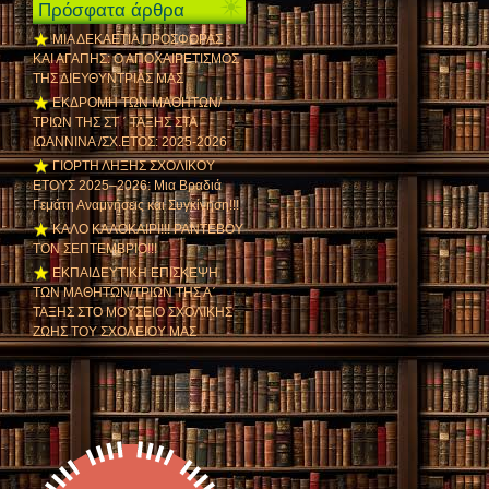
Πρόσφατα άρθρα
ΜΙΑ ΔΕΚΑΕΤΙΑ ΠΡΟΣΦΟΡΑΣ
ΚΑΙ ΑΓΑΠΗΣ: Ο ΑΠΟΧΑΙΡΕΤΙΣΜΟΣ
ΤΗΣ ΔΙΕΥΘΥΝΤΡΙΑΣ ΜΑΣ
ΕΚΔΡΟΜΗ ΤΩΝ ΜΑΘΗΤΩΝ/
ΤΡΙΩΝ ΤΗΣ ΣΤ ΄ ΤΑΞΗΣ ΣΤΑ
ΙΩΑΝΝΙΝΑ /ΣΧ.ΕΤΟΣ: 2025-2026
ΓΙΟΡΤΗ ΛΗΞΗΣ ΣΧΟΛΙΚΟΥ
ΕΤΟΥΣ 2025–2026: Μια Βραδιά
Γεμάτη Αναμνήσεις και Συγκίνηση!!!
ΚΑΛΟ ΚΑΛΟΚΑΙΡΙ!!! ΡΑΝΤΕΒΟΥ
ΤΟΝ ΣΕΠΤΕΜΒΡΙΟ!!!
ΕΚΠΑΙΔΕΥΤΙΚΗ ΕΠΙΣΚΕΨΗ
ΤΩΝ ΜΑΘΗΤΩΝ/ΤΡΙΩΝ ΤΗΣ Α΄
ΤΑΞΗΣ ΣΤΟ ΜΟΥΣΕΙΟ ΣΧΟΛΙΚΗΣ
ΖΩΗΣ ΤΟΥ ΣΧΟΛΕΙΟΥ ΜΑΣ