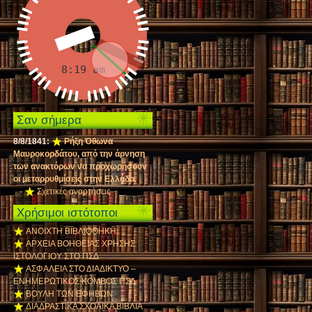
Σαν σήμερα
8/8/1841:
Ρήξη Όθωνα 
Μαυροκορδάτου, από την άρνηση
των ανακτόρων να προχωρήσουν
οι μεταρρυθμίσεις στην Ελλάδα.
-
Σχετικές αναρτήσεις
Χρήσιμοι ιστότοποι
ΑΝΟΙΧΤΗ ΒΙΒΛΙΟΘΗΚΗ
ΑΡΧΕΙΑ ΒΟΗΘΕΙΑΣ ΧΡΗΣΗΣ
ΙΣΤΟΛΟΓΙΟΥ ΣΤΟ ΠΣΔ
ΑΣΦΑΛΕΙΑ ΣΤΟ ΔΙΑΔΙΚΤΥΟ –
ΕΝΗΜΕΡΩΤΙΚΟΣ ΚΟΜΒΟΣ ΠΣΔ
ΒΟΥΛΗ ΤΩΝ ΕΦΗΒΩΝ
ΔΙΑΔΡΑΣΤΙΚΑ ΣΧΟΛΙΚΑ ΒΙΒΛΙΑ