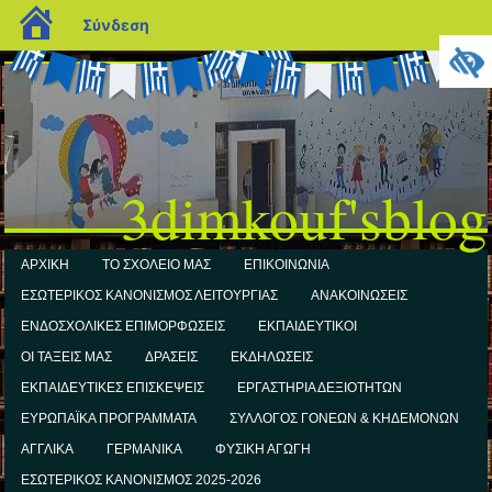
blogs.sch.gr
Σύνδεση
3dimkouf'sblog
ΑΡΧΙΚΗ
ΤΟ ΣΧΟΛΕΙΟ ΜΑΣ
ΕΠΙΚΟΙΝΩΝΙΑ
ΕΣΩΤΕΡΙΚΟΣ ΚΑΝΟΝΙΣΜΟΣ ΛΕΙΤΟΥΡΓΙΑΣ
ΑΝΑΚΟΙΝΩΣΕΙΣ
ΕΝΔΟΣΧΟΛΙΚΕΣ ΕΠΙΜΟΡΦΩΣΕΙΣ
ΕΚΠΑΙΔΕΥΤΙΚΟΙ
ΟΙ ΤΑΞΕΙΣ ΜΑΣ
ΔΡΑΣΕΙΣ
ΕΚΔΗΛΩΣΕΙΣ
ΕΚΠΑΙΔΕΥΤΙΚΕΣ ΕΠΙΣΚΕΨΕΙΣ
ΕΡΓΑΣΤΗΡΙΑ ΔΕΞΙΟΤΗΤΩΝ
ΕΥΡΩΠΑΪΚΑ ΠΡΟΓΡΑΜΜΑΤΑ
ΣΥΛΛΟΓΟΣ ΓΟΝΕΩΝ & ΚΗΔΕΜΟΝΩΝ
ΑΓΓΛΙΚΑ
ΓΕΡΜΑΝΙΚΑ
ΦΥΣΙΚΗ ΑΓΩΓΗ
ΕΣΩΤΕΡΙΚΟΣ ΚΑΝΟΝΙΣΜΟΣ 2025-2026