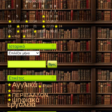
Μάρτιος 2024
Δ
Τ
Τ
Π
Π
Σ
Κ
1
2
3
4
5
6
7
8
9
10
11
12
13
14
15
16
17
18
19
20
21
22
23
24
25
26
27
28
29
30
31
« Φεβ
Απρ »
Ιστορικό
Ιστορικό
Ετικέτες
Αγγλικά
Β ΤΑΞΗ
Μουσική
ΠΕΡΙΒΑΛΛΟΝ
ψηφιακά
εργαλεία