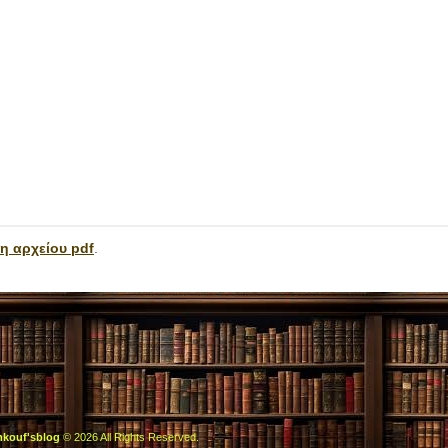
η αρχείου pdf
.
mkouf'sblog
© 2026 All Rights Reserved.