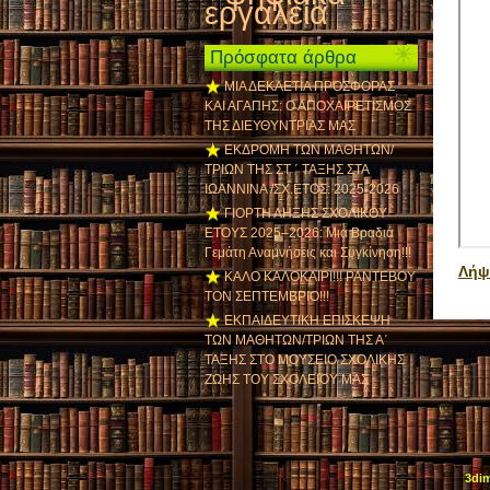
εργαλεία
Πρόσφατα άρθρα
ΜΙΑ ΔΕΚΑΕΤΙΑ ΠΡΟΣΦΟΡΑΣ
ΚΑΙ ΑΓΑΠΗΣ: Ο ΑΠΟΧΑΙΡΕΤΙΣΜΟΣ
ΤΗΣ ΔΙΕΥΘΥΝΤΡΙΑΣ ΜΑΣ
ΕΚΔΡΟΜΗ ΤΩΝ ΜΑΘΗΤΩΝ/
ΤΡΙΩΝ ΤΗΣ ΣΤ ΄ ΤΑΞΗΣ ΣΤΑ
ΙΩΑΝΝΙΝΑ /ΣΧ.ΕΤΟΣ: 2025-2026
ΓΙΟΡΤΗ ΛΗΞΗΣ ΣΧΟΛΙΚΟΥ
ΕΤΟΥΣ 2025–2026: Μια Βραδιά
Γεμάτη Αναμνήσεις και Συγκίνηση!!!
Λήψ
ΚΑΛΟ ΚΑΛΟΚΑΙΡΙ!!! ΡΑΝΤΕΒΟΥ
ΤΟΝ ΣΕΠΤΕΜΒΡΙΟ!!!
ΕΚΠΑΙΔΕΥΤΙΚΗ ΕΠΙΣΚΕΨΗ
ΤΩΝ ΜΑΘΗΤΩΝ/ΤΡΙΩΝ ΤΗΣ Α΄
ΤΑΞΗΣ ΣΤΟ ΜΟΥΣΕΙΟ ΣΧΟΛΙΚΗΣ
ΖΩΗΣ ΤΟΥ ΣΧΟΛΕΙΟΥ ΜΑΣ
3di