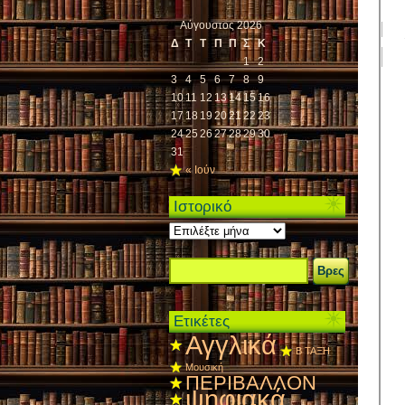
Αύγουστος 2026
Δ
Τ
Τ
Π
Π
Σ
Κ
1
2
3
4
5
6
7
8
9
10
11
12
13
14
15
16
17
18
19
20
21
22
23
24
25
26
27
28
29
30
31
« Ιούν
Ιστορικό
Ιστορικό
Ετικέτες
Αγγλικά
Β ΤΑΞΗ
Μουσική
ΠΕΡΙΒΑΛΛΟΝ
ψηφιακά