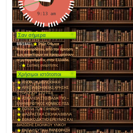
Σαν σήμερα
8/8/1841:
Ρήξη Όθωνα 
Μαυροκορδάτου, από την άρνηση
των ανακτόρων να προχωρήσουν
οι μεταρρυθμίσεις στην Ελλάδα.
-
Σχετικές αναρτήσεις
Χρήσιμοι ιστότοποι
ΑΝΟΙΧΤΗ ΒΙΒΛΙΟΘΗΚΗ
ΑΡΧΕΙΑ ΒΟΗΘΕΙΑΣ ΧΡΗΣΗΣ
ΙΣΤΟΛΟΓΙΟΥ ΣΤΟ ΠΣΔ
ΑΣΦΑΛΕΙΑ ΣΤΟ ΔΙΑΔΙΚΤΥΟ –
ΕΝΗΜΕΡΩΤΙΚΟΣ ΚΟΜΒΟΣ ΠΣΔ
ΒΟΥΛΗ ΤΩΝ ΕΦΗΒΩΝ
ΔΙΑΔΡΑΣΤΙΚΑ ΣΧΟΛΙΚΑ ΒΙΒΛΙΑ
ΕΘΝΙΚΟ ΔΙΚΤΥΟ ΕΡΕΥΝΑΣ ΚΑΙ
ΔΙΑΣΩΣΗΣ ΣΧΟΛΙΚΟΥ ΥΛΙΚΟΥ
ΕΚΠΑΙΔΕΥΤΙΚΗ ΤΗΛΕΟΡΑΣΗ