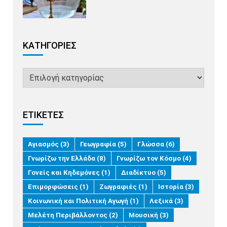
KΑΤΗΓΟΡΊΕΣ
ΕΤΙΚΈΤΕΣ
Αγιασμός
(3)
Γεωγραφία
(5)
Γλώσσα
(6)
Γνωρίζω την Ελλάδα
(8)
Γνωρίζω τον Κόσμο
(4)
Γονείς και Κηδεμόνες
(1)
Διαδίκτυο
(5)
Επιμορφώσεις
(1)
Ζωγραφιές
(1)
Ιστορία
(3)
Κοινωνική και Πολιτική Αγωγή
(1)
Λεξικά
(3)
Μελέτη Περιβάλλοντος
(2)
Μουσική
(3)