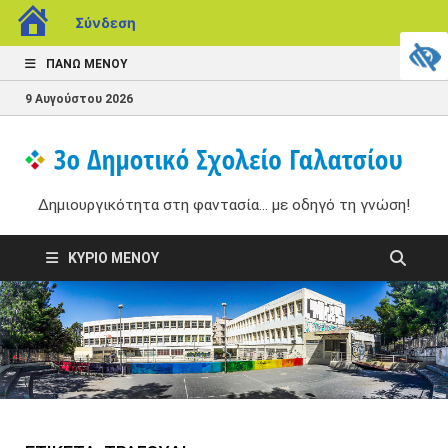
Σύνδεση
ΠΆΝΩ ΜΕΝΟΎ
9 Αυγούστου 2026
3
Δημ
στη
Δημιουργικότητα στη φαντασία... με οδηγό τη γνώση!
Δ
με 
γνώ
Σ
ΚΎΡΙΟ ΜΕΝΟΎ
Γ