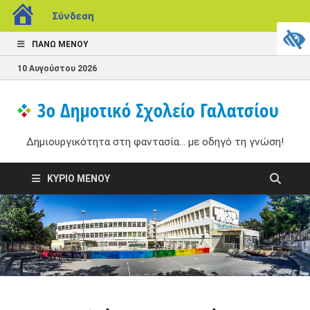
Σύνδεση
ΠΆΝΩ ΜΕΝΟΎ
10 Αυγούστου 2026
3
Δημ
στη
Δημιουργικότητα στη φαντασία... με οδηγό τη γνώση!
Δ
με 
γνώ
Σ
ΚΎΡΙΟ ΜΕΝΟΎ
Γ