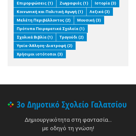
Επιμορφώσεις
(1)
Ζωγραφιές
(1)
Ιστορία
(3)
Κοινωνική και Πολιτική Αγωγή
(1)
Λεξικά
(3)
Μελέτη Περιβάλλοντος
(2)
Μουσική
(3)
Πρότυπα Πειραματικά Σχολεία
(1)
Σχολικά Βιβλία
(1)
Τραγούδι
(2)
Υγεία-Άθληση-Διατροφή
(2)
Χρήσιμοι ιστότοποι
(3)
Δημιουργικότητα στη φαντασία...
με οδηγό τη γνώση!