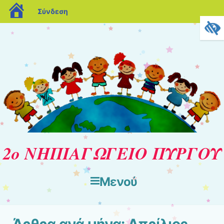
blogs.sch.gr
Σύνδεση
2ο ΝΗΠΙΑΓΩΓΕΙΟ ΠΥΡΓΟΥ
Μενού
Μετάβαση στο περιεχόμενο
Άρθρα ανά μήνα:
Απρίλιος