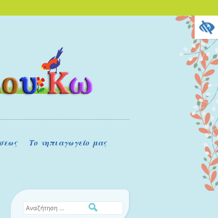
ΟΣ ΤΟΥ ΣΧΟΛΕΊΟΥ ΜΑΣ ΣΤΟ
GS.SCH.GR
ου Κω
σεως
Το νηπιαγωγείο μας
Αναζήτηση