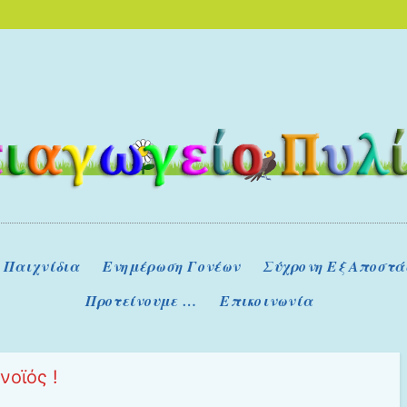
Ο ΕΠΊΣΗΜΟΣ ΙΣΤΌΤΟΠ
BLO
ηπιαγωγείο Πυλί
Παιχνίδια
Ενημέρωση Γονέων
Σύχρονη Εξ Αποστά
Προτείνουμε …
Επικοινωνία
νοϊός !