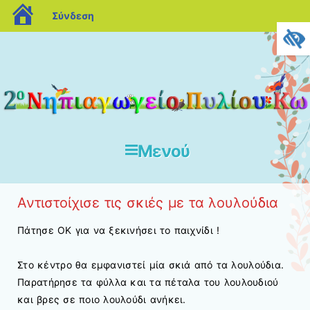
blogs.sch.gr
Σύνδεση
Ο ΕΠΊΣΗΜΟΣ
ΙΣΤΌΤΟΠΟΣ
ΤΟΥ ΣΧΟΛΕΊΟΥ
ΜΑΣ ΣΤΟ
2ο Νηπιαγωγείο Πυλίου Κω
BLOGS.SCH.GR
Μενού
Μετάβαση στο περιεχόμενο
Αντιστοίχισε τις σκιές με τα λουλούδια
Πάτησε ΟΚ για να ξεκινήσει το παιχνίδι !
Στο κέντρο θα εμφανιστεί μία σκιά από τα λουλούδια.
Παρατήρησε τα φύλλα και τα πέταλα του λουλουδιού
και βρες σε ποιο λουλούδι ανήκει.