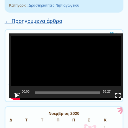
Κατηγορία:
Δραστηριότητες Νηπιαγωγείου
←
Προηγούμενα άρθρα
Πλοήγηση άρθρων
Πρόγραμμα
Αναπαραγωγής
Βίντεο
00:00
53:27
Νοέμβριος 2020
Δ
Τ
Τ
Π
Π
Σ
Κ
1