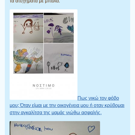
τα ατυχήματα με μπάλα.
Πως νικώ τον φόβο
μου; Όταν είμαι με την οικογένεια μου ή οταν κρύβομαι
στην αγκαλίτσα της μαμάς νιώθω ασφαλής.