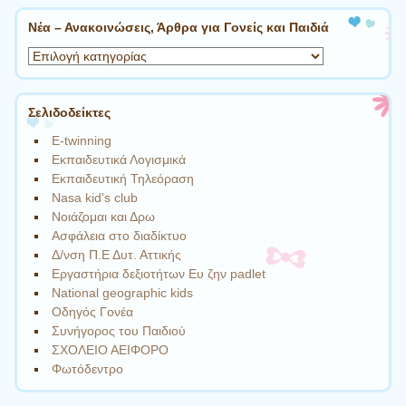
Νέα – Ανακοινώσεις, Άρθρα για Γονείς και Παιδιά
Νέα
–
Ανακοινώσεις,
Άρθρα
Σελιδοδείκτες
για
E-twinning
Γονείς
Eκπαιδευτικά Λογισμικά
και
Eκπαιδευτική Τηλεόραση
Παιδιά
Nasa kid's club
Nοιάζομαι και Δρω
Ασφάλεια στο διαδίκτυο
Δ/νση Π.Ε Δυτ. Αττικής
Εργαστήρια δεξιοτήτων Eυ ζην padlet
Νational geographic kids
Οδηγός Γονέα
Συνήγορος του Παιδιού
ΣΧΟΛΕΙΟ ΑΕΙΦΟΡΟ
Φωτόδεντρο