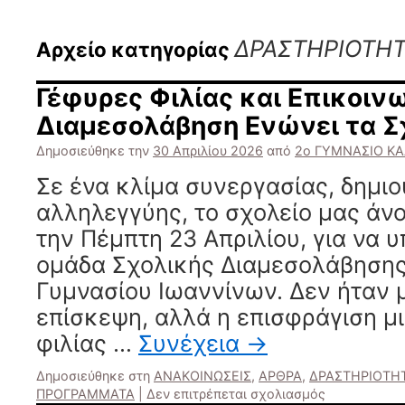
ΔΡΑΣΤΗΡΙΟΤΗ
Αρχείο κατηγορίας
Γέφυρες Φιλίας και Επικοινω
Διαμεσολάβηση Ενώνει τα Σχ
Δημοσιεύθηκε την
30 Απριλίου 2026
από
2ο ΓΥΜΝΑΣΙΟ Κ
Σε ένα κλίμα συνεργασίας, δημιο
αλληλεγγύης, το σχολείο μας άνο
την Πέμπτη 23 Απριλίου, για να υ
ομάδα Σχολικής Διαμεσολάβησης
Γυμνασίου Ιωαννίνων. Δεν ήταν μ
επίσκεψη, αλλά η επισφράγιση μ
φιλίας …
Συνέχεια
→
Δημοσιεύθηκε στη
ΑΝΑΚΟΙΝΩΣΕΙΣ
,
ΑΡΘΡΑ
,
ΔΡΑΣΤΗΡΙΟΤΗ
στο
ΠΡΟΓΡΑΜΜΑΤΑ
|
Δεν επιτρέπεται σχολιασμός