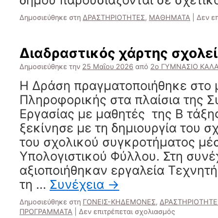
Δημοσιεύθηκε στη
ΔΡΑΣΤΗΡΙΟΤΗΤΕΣ
,
ΜΑΘΗΜΑΤΑ
|
Δεν ε
Διαδραστικός χάρτης σχολε
Δημοσιεύθηκε την
25 Μαΐου 2026
από
2ο ΓΥΜΝΑΣΙΟ ΚΑΛ
Η Δράση πραγματοποιήθηκε στο 
Πληροφορικής στα πλαίσια της Σ
Εργασίας με μαθητές της Β τάξη
ξεκίνησε με τη δημιουργία του 
του σχολικού συγκροτήματος μ
Υπολογιστικού Φύλλου. Στη συνέ
αξιοποιήθηκαν εργαλεία Τεχνητ
τη …
Συνέχεια
→
Δημοσιεύθηκε στη
ΓΟΝΕΙΣ-ΚΗΔΕΜΟΝΕΣ
,
ΔΡΑΣΤΗΡΙΟΤΗΤΕ
στο
ΠΡΟΓΡΑΜΜΑΤΑ
|
Δεν επιτρέπεται σχολιασμός