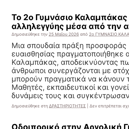
Διαδραστικό
χάρτης
σχολείου
Το 2ο Γυμνάσιο Καλαμπάκας
αλληλεγγύης μέσα από την 
Δημοσιεύθηκε την
25 Μαΐου 2026
από
2ο ΓΥΜΝΑΣΙΟ ΚΑΛ
Μια σπουδαία πράξη προσφοράς 
ευαισθησίας πραγματοποιήθηκε α
Καλαμπάκας, αποδεικνύοντας πως
άνθρωποι συνεργάζονται με στόχ
μπορούν πραγματικά να κάνουν τ
Μαθητές, εκπαιδευτικοί και γονε
δυνάμεις τους και συγκέντρωσα
Δημοσιεύθηκε στη
ΔΡΑΣΤΗΡΙΟΤΗΤΕΣ
|
Δεν επιτρέπεται σ
Οδοιπορικό στην Αργολική Γη