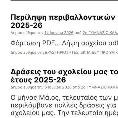
Γέφυρες
Φιλίας
και
Περίληψη περιβαλλοντικών
Επικοινωνία
Όταν
2025-26
η
Δημοσιεύθηκε την
14 Ιουνίου 2026
από
2ο ΓΥΜΝΑΣΙΟ ΚΑ
Διαμεσολάβ
Ενώνει
Φόρτωση PDF… Λήψη αρχείου pdf
τα
Σχολεία!!
Δημοσιεύθηκε στη
ΔΡΑΣΤΗΡΙΟΤΗΤΕΣ
,
ΕΚΠΑΙΔΕΥΤΙΚΟ ΥΛΙ
Δράσεις του σχολείου μας το
έτους 2025-26
Δημοσιεύθηκε την
6 Ιουνίου 2026
από
2ο ΓΥΜΝΑΣΙΟ ΚΑΛ
Ο μήνας Μάιος, τελευταίος των 
περιλάμβανε πολλές δράσεις για
σχολείου μας. Την τελευταία ημέρ