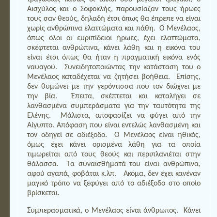
Αισχύλος και ο Σοφοκλής, παρουσίαζαν τους ήρωες
τους σαν θεούς, δηλαδή έτσι όπως θα έπρεπε να είναι
χωρίς ανθρώπινα ελαττώματα και πάθη. Ο Μενέλαος,
όπως όλοι οι ευριπίδειοι ήρωες, έχει ελαττώματα,
σκέφτεται ανθρώπινα, κάνει λάθη και η εικόνα του
είναι έτσι όπως θα ήταν η πραγματική εικόνα ενός
ναυαγού. Συνειδητοποιώντας την κατάσταση του ο
Μενέλαος καταδέχεται να ζητήσει βοήθεια. Επίσης,
δεν θυμώνει με την γερόντισσα που τον διώχνει με
την βία. Έπειτα, σκέπτεται και καταλήγει σε
λανθασμένα συμπεράσματα για την ταυτότητα της
Ελένης. Μάλιστα, αποφασίζει να φύγει από την
Αίγυπτο. Απόφαση που είναι εντελώς λανθασμένη και
τον οδηγεί σε αδιέξοδο. Ο Μενέλαος είναι ηθικός,
όμως έχει κάνει ορισμένα λάθη για τα οποία
τιμωρείται από τους θεούς και περιπλανιέται στην
θάλασσα. Τα συναισθήματά του είναι ανθρώπινα,
αφού αγαπά, φοβάται κ.λπ. Ακόμα, δεν έχει κανέναν
μαγικό τρόπο να ξεφύγει από το αδιέξοδο στο οποίο
βρίσκεται.
Συμπερασματικά, ο Μενέλαος είναι άνθρωπος. Κάνει