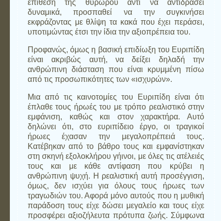
επίθεση της θυρωρού αντί να αντιδράσει
δυναμικά, προσπαθεί να την συγκινήσει
εκφράζοντας με θλίψη τα κακά που έχει περάσει,
υποτιμώντας έτσι την ίδια την αξιοπρέπεια του.
Προφανώς, όμως η βασική επιδίωξη του Ευριπίδη
είναι ακριβώς αυτή, να δείξει δηλαδή την
ανθρώπινη διάσταση που είναι κρυμμένη πίσω
από τις προσωπικότητες των «ισχυρών».
Μια από τις καινοτομίες του Ευριπίδη είναι ότι
έπλαθε τους ήρωές του με τρόπο ρεαλιστικό στην
εμφάνιση, καθώς και στον χαρακτήρα. Αυτό
δηλώνει ότι, στο ευριπίδειο έργο, οι τραγικοί
ήρωες έχασαν την μεγαλοπρέπειά τους.
Κατέβηκαν από το βάθρο τους και εμφανίστηκαν
στη σκηνή εξολοκλήρου γήινοι, με όλες τις ατέλειές
τους και με κάθε αντίφαση που κρύβει η
ανθρώπινη ψυχή. Η ρεαλιστική αυτή προσέγγιση,
όμως, δεν ισχύει για όλους τους ήρωες των
τραγωδιών του. Αφορά μόνο αυτούς που η μυθική
παράδοση τους είχε δώσει μεγαλείο και τους είχε
προσφέρει αξιοζήλευτα πρότυπα ζωής. Σύμφωνα