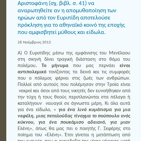
Αριστοφάνη (σχ. βιβλ. σ. 41) να
αναρωτηθείτε αν η απομυθοποίηση των
ηρώων από τον Ευριπίδη αποτελούσε
πρόκληση για το αθηναϊκό κοινό της εποχής
που αμφισβητεί μύθους και είδωλα.
26 Νοέμβριος 2012
Α) Ο Ευριπίδης μέσω της εμφάνισης του Μενέλαου
στη σκηνή δίνει τραγική διάσταση στο θέμα του
πολέμου
. Το μήνυμα
που μας περνάει
είναι
αντιπολεμικό
τονίζοντας τα δεινά και τις συμφορές
που ο πόλεμος φέρνει στις ζωές των ανθρώπων.
Πολλοί από αυτούς που πολέμησαν στην Τροία είναι
νεκροί και όσοι από τους νικητές δεν ευνοήθηκαν από
την τύχη ή τους θεούς περιπλανώνται στα πέλαγα ή
καταλήγουν ναυαγοί σε άγνωστα μέρη. Κι όλα αυτά
για ένα είδωλο, «
για ένα λινό κυμάτισμα για μια
νεφέλη, μιας πεταλούδας τίναγμα το πούπουλο ενός
κύκνου, για ένα πουκάμισο αδειανό, για μιαν
Ελένη», όπως θα μας πει ο ποιητής Γ. Σεφέρης στο
ποίημα του «Ελένη». Έτσι γίνεται η μετάπτωση από