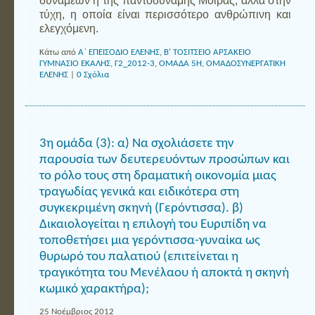
δυνάμεων ή της παντοδύναμης Μοίρας, αλλά στην
τύχη, η οποία είναι περισσότερο ανθρώπινη και
ελεγχόμενη.
Κάτω από
Α΄ ΕΠΕΙΣΟΔΙΟ ΕΛΕΝΗΣ
,
Β' ΤΟΣΙΤΣΕΙΟ ΑΡΣΑΚΕΙΟ
ΓΥΜΝΑΣΙΟ ΕΚΑΛΗΣ
,
Γ2_2012-3
,
ΟΜΑΔΑ 5Η
,
ΟΜΑΔΟΣΥΝΕΡΓΑΤΙΚΗ
ΕΛΕΝΗΣ
|
0 Σχόλια
3η ομάδα (3): α) Να σχολιάσετε την
παρουσία των δευτερευόντων προσώπων και
το ρόλο τους στη δραματική οικονομία μιας
τραγωδίας γενικά και ειδικότερα στη
συγκεκριμένη σκηνή (Γερόντισσα). β)
Δικαιολογείται η επιλογή του Ευριπίδη να
τοποθετήσει μια γερόντισσα-γυναίκα ως
θυρωρό του παλατιού (επιτείνεται η
τραγικότητα του Μενέλαου ή αποκτά η σκηνή
κωμικό χαρακτήρα);
25 Νοέμβριος 2012