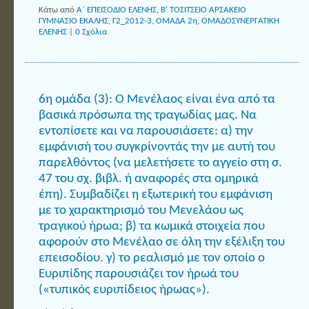
Κάτω από
Α΄ ΕΠΕΙΣΟΔΙΟ ΕΛΕΝΗΣ
,
Β' ΤΟΣΙΤΣΕΙΟ ΑΡΣΑΚΕΙΟ
ΓΥΜΝΑΣΙΟ ΕΚΑΛΗΣ
,
Γ2_2012-3
,
ΟΜΑΔΑ 2η
,
ΟΜΑΔΟΣΥΝΕΡΓΑΤΙΚΗ
ΕΛΕΝΗΣ
|
0 Σχόλια
6η ομάδα (3): Ο Μενέλαος είναι ένα από τα
βασικά πρόσωπα της τραγωδίας μας. Να
εντοπίσετε και να παρουσιάσετε: α) την
εμφάνισή του συγκρίνοντάς την με αυτή του
παρελθόντος (να μελετήσετε το αγγείο στη σ.
47 του σχ. βιβλ. ή αναφορές στα ομηρικά
έπη). Συμβαδίζει η εξωτερική του εμφάνιση
με το χαρακτηρισμό του Μενελάου ως
τραγικού ήρωα; β) τα κωμικά στοιχεία που
αφορούν στο Μενέλαο σε όλη την εξέλιξη του
επεισοδίου. γ) το ρεαλισμό με τον οποίο ο
Ευριπίδης παρουσιάζει τον ήρωά του
(«τυπικός ευριπίδειος ήρωας»).