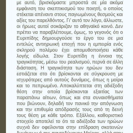
με αυτό, βρισκόμαστε μπροστά σε μία ακόμα
εμφάνιση του σκεπτικισμού του ποιητή, ο οποίος
στέκεται απέναντι στους παγιωμένους θεσμούς και
αξίες του παρελθόντος. Γι’ αυτό τον λόγο, άλλωστε,
οι ήρωες αυτοί σοκάριζαν το αθηναϊκό κοινό. Δεν
πρέπει να παραβλέπουμε, όμως, το γεγονός ότι ο
Ευριπίδης δημιουργούσε το έργο του σε μια
εντελώς αντιηρωική εποχή που η εμπειρία ενός
σκληρού πολέμου έχει απομυθοποιήσει κάθε
λογής είδωλα. Στον Ευριπίδη η έννοια της
τραγικότητας, μέσω του ρεαλισμού, περνά σε άλλη
διάσταση. Η τραγικότητα των ηρώων του δεν
εστιάζεται στο ότι βρίσκονται σε σύγκρουση με
ισχυρότερες από αυτούς δυνάμεις, όπως η μοίρα
και το πεπρωμένο. Αποκαλύπτεται στη αδιέξοδη
θέση στην οποία βρίσκονται εξαιτίας των
παραπάνω αίτιων, όπως και στα συναισθήματα
που βιώνουν, δηλαδή τον πανικό την απόγνωση
και την επιθυμία απόδρασής τους από τη δεινή
τους θέση με κάθε τρόπο. Εξάλλου, καθοριστικό
στοιχείο αποτελεί το ότι τα αδιέξοδα των ηρώων
συχνά δεν οφείλονται στην επίδραση σκοτεινών