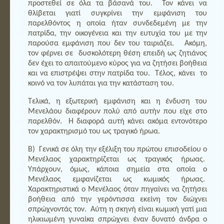
προστεθεί σε όλα τα βάσανά του. Τον κάνει να
θλίβεται γιατί συγκρίνει την εμφάνιση του
παρελθόντος η οποία ήταν συνδεδεμένη με την
πατρίδα, την οικογένεια και την ευτυχία του με την
παρούσα εμφάνιση που δεν του ταιριάζει. Ακόμη,
τον φέρνει σε δυσκολότερη θέση επειδή ως ζητιάνος
δεν έχει το απαιτούμενο κύρος για να ζητήσει βοήθεια
και να επιστρέψει στην πατρίδα του. Τέλος, κάνει το
κοινό να τον λυπάται για την κατάσταση του.
Τελικά, η εξωτερική εμφάνιση και η ένδυση του
Μενελάου διαφέρουν πολύ από αυτήν που είχε στο
παρελθόν. Η διαφορά αυτή κάνει ακόμα εντονότερο
τον χαρακτηρισμό του ως τραγικό ήρωα.
Β) Γενικά σε όλη την εξέλιξη του πρώτου επισοδείου ο
Μενέλαος χαρακτηρίζεται ως τραγικός ήρωας.
Υπάρχουν, όμως, κάποια σημεία στα οποία ο
Μενέλαος εμφανίζεται ως κωμικός ήρωας.
Χαρακτηριστικά ο Μενέλαος όταν πηγαίνει να ζητήσει
βοήθεια από την γερόντισσα εκείνη τον διώχνει
σπρώχνοντάς τον. Αύτη η σκηνή είναι κωμική γατί μια
ηλικιωμένη γυναίκα σπρώχνει έναν δυνατό άνδρα ο