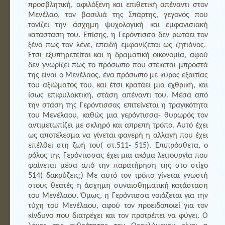
προσβλητική, αφιλόξενη και επιθετική απέναντι στον
Μενέλαο, τον βασιλιά της Σπάρτης, γεγονός που
τονίζει την άσχημη ψυχολογική και εμφανισιακή
κατάσταση του. Επίσης, η Γερόντισσα δεν ρωτάει τον
ξένο πως τον λένε, επειδή εμφανίζεται ως ζητιάνος.
Έτσι εξυπηρετείται και η δραματική οικονομία, αφού
δεν γνωρίζει πως το πρόσωπο που στέκεται μπροστά
της είναι ο Μενέλαος, ένα πρόσωπο με κύρος εξαιτίας
του αξιώματος του, και έτσι κρατάει μια εχθρική, και
ίσως επιφυλακτική, στάση απέναντι του. Μέσα από
την στάση της Γερόντισσας επιτείνεται η τραγικότητα
του Μενέλαου, καθώς μια γερόντισσα- θυρωρός τον
αντιμετωπίζει με σκληρό και απρεπή τρόπο. Αυτό έχει
ως αποτέλεσμα να γίνεται φανερή η αλλαγή που έχει
επέλθει στη ζωή του( στ.511- 515). Επιπρόσθετα, ο
ρόλος της Γερόντισσας έχει μια ακόμα λειτουργία που
φαίνεται μέσα από την παρατήρηση της στο στίχο
514( δακρύζεις;) Με αυτό τον τρόπο γίνεται γνωστή
στους θεατές η άσχημη συναισθηματική κατάσταση
του Μενέλαου. Όμως, η Γερόντισσα νοιάζεται για την
τύχη του Μενέλαου, αφού τον προειδοποιεί για τον
κίνδυνο που διατρέχει και τον προτρέπει να φύγει. Ο