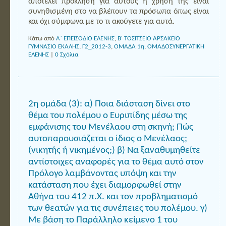
αποτελεί πρόκληση για αυτούς η χρήση της είναι
συνηθισμένη στο να βλέπουν τα πρόσωπα όπως είναι
και όχι σύμφωνα με το τι ακούγετε για αυτά.
Κάτω από
Α΄ ΕΠΕΙΣΟΔΙΟ ΕΛΕΝΗΣ
,
Β' ΤΟΣΙΤΣΕΙΟ ΑΡΣΑΚΕΙΟ
ΓΥΜΝΑΣΙΟ ΕΚΑΛΗΣ
,
Γ2_2012-3
,
ΟΜΑΔΑ 1η
,
ΟΜΑΔΟΣΥΝΕΡΓΑΤΙΚΗ
ΕΛΕΝΗΣ
|
0 Σχόλια
2η ομάδα (3): α) Ποια διάσταση δίνει στο
θέμα του πολέμου ο Ευριπίδης μέσω της
εμφάνισης του Μενέλαου στη σκηνή; Πώς
αυτοπαρουσιάζεται ο ίδιος ο Μενέλαος;
(νικητής ή νικημένος;) β) Να ξαναθυμηθείτε
αντίστοιχες αναφορές για το θέμα αυτό στον
Πρόλογο λαμβάνοντας υπόψη και την
κατάσταση που έχει διαμορφωθεί στην
Αθήνα του 412 π.Χ. και τον προβληματισμό
των θεατών για τις συνέπειες του πολέμου. γ)
Με βάση το Παράλληλο κείμενο 1 του