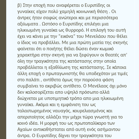
β) Στην εποχή που αναφέρεται ο Ευριπίδης οι
γυναίκες είχαν πολύ χαμηλή κοινωνική θέση . Οι
άντρες ήταν σαφώς ανώτεροι και με περισσότερα
αξιίωματα . Ωστόσο ο Ευριπίδης επιλέγει μια
ηλικιωμένη γυναίκα ως θυρρορό. Η επιλογή του αυτή
έχει να κάνει με την ”εικόνα” του Μενελάου που θέλει
ο ίδιος να προβάλλει. Με μια πρώτη ματία της σκηνής
φαίνεται ότι ο ποιήτης θέλει δώσει έναν κωμικό
χαρακτήρα στην σκηνή για να ξεφύγουν οι θεατές απ’
όλη την τραγικότητα της κατάστασης στην οποία
προβάλλεται η εξαθλίωση της κατάστασης. Σε κάποια
άλλη εποχή ο πρωταγωνιστής θα υποδεχόταν με τιμές
στο παλάτι , αντίθετα όμως την παρούσα φάση
συμβαίνει το ακριβώς αντίθετο. Ο Μενέλαος όχι μόνο
δεν καλοσορίζεται απο υψηλό πρόσωπο αλλά
διώχνεται με υποτιμητικό τρόπο απο μια ηλικιωμένη
γυναίκα. Ακόμα και η εμφάνιση του ως
ταλαιπωρημένος ναυαγός, κουρελιασμένος και
απεριποίητος αλλάζει την μέχρι τώρα γνωστή για το
κοινό ιδέα. Η μορφή του ως πρωτοπαλίκαρο των
Αχαίων αντικαθήσταται από αυτή ενός ασήμαντου
άντρα. Ο Ευριπίδης δίχνει την τραγικότητα του