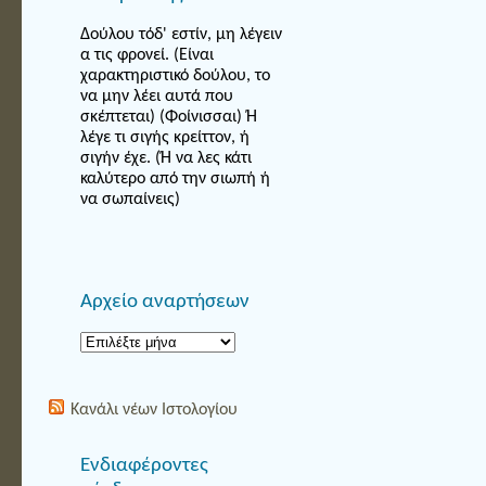
Δούλου τόδ' εστίν, μη λέγειν
α τις φρονεί. (Είναι
χαρακτηριστικό δούλου, το
να μην λέει αυτά που
σκέπτεται) (Φοίνισσαι) Ή
λέγε τι σιγής κρείττον, ή
σιγήν έχε. (Ή να λες κάτι
καλύτερο από την σιωπή ή
να σωπαίνεις)
Αρχείο αναρτήσεων
Αρχείο
αναρτήσεων
Κανάλι νέων Ιστολογίου
Ενδιαφέροντες