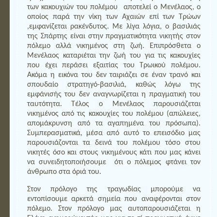
των κακουχιών του πολέμου αποτελεί ο Μενέλαος, ο
οποίος παρά την νίκη των Αχαιών επί των Τρώων
,εμφανίζεται ρακένδυτος. Με λίγα λόγια, ο βασιλιάς
της Σπάρτης είναι στην πραγματικότητα νικητής στον
πόλεμο αλλά νικημένος στη ζωή. Επιπρόσθετα ο
Μενέλαος καταριέται την ζωή του για τις κακουχίες
που έχει περάσει εξαιτίας του Τρωικού πολέμου.
Ακόμα η εικόνα του δεν ταιριάζει σε έναν τρανό και
σπουδαίο στρατηγό-βασιλιά, καθώς λόγω της
εμφάνισής του δεν αναγνωρίζεται η πραγματική του
ταυτότητα. Τέλος ο Μενέλαος παρουσιάζεται
νικημένος από τις κακουχίες του πολέμου (απώλειες,
απομάκρυνση από τα αγαπημένα του πρόσωπα).
Συμπερασματικά, μέσα από αυτό το επεισόδιο μας
παρουσιάζονται τα δεινά του πολέμου τόσο στου
νικητές όσο και στους νικημένους κάτι που μας κάνει
να συνειδητοποιήσουμε ότι ο πόλεμος φτάνει τον
άνθρωπο στα όριά του.
Στον πρόλογο της τραγωδίας μπορούμε να
εντοπίσουμε αρκετά σημεία που αναφέρονται στον
πόλεμο. Στον πρόλογο μας αυτοπαρουσιάζεται η