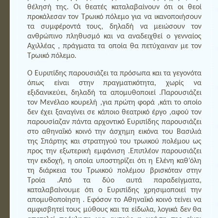
θέλησή της. Οι θεατές καταλαβαίνουν ότι οι θεοί
προκάλεσαν τον Τρωικό πόλεμο για να ικανοποιήσουν
τα συμφέροντά τους, δηλαδή να μειώσουν τον
ανθρώπινο πληθυσμό και να αναδειχθεί ο γενναίος
Αχιλλέας , πράγματα τα οποία θα πετύχαιναν με τον
Τρωικό πόλεμο.
Ο Ευριπίδης παρουσιάζει τα πρόσωπα και τα γεγονότα
όπως είναι στην πραγματικότητα, χωρίς να
εξιδανικεύει, δηλαδή τα απομυθοποιεί .Παρουσιάζει
τον Μενέλαο κουρελή ,για πρώτη φορά ,κάτι το οποίο
δεν έχει ξαναγίνει σε κάποιο θεατρικό έργο ,αφού τον
παρουσίαζαν πάντα αρχοντικό Ευριπίδης παρουσιάζει
στο αθηναϊκό κοινό την άσχημη εικόνα του Βασιλιά
της Σπάρτης και στρατηγού του τρωικού πολέμου ως
προς την εξωτερική εμφάνιση .Επιπλέον παρουσιάζει
την εκδοχή, η οποία υποστηρίζει ότι η Ελένη καθ’όλη
τη διάρκεια του Τρωικού πολέμου βρισκόταν στην
Τροία .Από τα δύο αυτά παραδείγματα,
καταλαβαίνουμε ότι ο Ευριπίδης χρησιμοποιεί την
απομυθοποίηση . Εφόσον το Αθηναϊκό κοινό τείνει να
αμφισβητεί τους μύθους και τα είδωλα, λογικά δεν θα