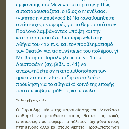
εμφάνισης του Μενέλαου στη σκηνή; Πώς
αυτοπαρουσιάζεται ο ίδιος ο Μενέλαος;
(νικητής ή νικημένος;) β) Να ξαναθυμηθείτε
αντίστοιχες αναφορές για το θέμα αυτό στον
Πρόλογο λαμβάνοντας υπόψη και την
κατάσταση που έχει διαμορφωθεί στην
Αθήνα του 412 π.Χ. και τον προβληματισμό
των θεατών για τις συνέπειες του πολέμου. γ)
Με βάση το Παράλληλο κείμενο 1 του
Αριστοφάνη (σχ. βιβλ. σ. 41) να
αναρωτηθείτε αν η απομυθοποίηση των
ηρώων από τον Ευριπίδη αποτελούσε
πρόκληση για το αθηναϊκό κοινό της εποχής
που αμφισβητεί μύθους και είδωλα.
26 Νοέμβριος 2012
Ο Ευριπίδης μέσω της παρουσίασης του Μενελάου
επιθυμεί να μεταδώσει στους θεατές τις κακές
επιπτώσεις που επιφέρει ο πόλεμος, όχι μόνο στους
ηττημένους αλλά και στους νικητές. Προσωποποίηση