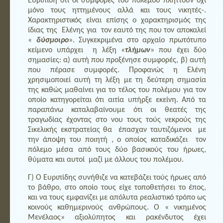
Ευριπίδη ότι οι συμφορές του πολέμου πλήττουν όχι
μόνο τους ηττημένους αλλά και τους νικητές-.
Χαρακτηριστικός είναι επίσης ο χαρακτηρισμός της
ίδιας της Ελένης για τον εαυτό της που τον αποκαλεί
«
δύσμοιρο
». Συγκεκριμένα στο αρχαίο πρωτότυπο
κείμενο υπάρχει η λέξη «
τλήμων
» που έχει δύο
σημασίες: α) αυτή που προξένησε συμφορές, β) αυτή
που πέρασε συμφορές. Προφανώς η Ελένη
χρησιμοποιεί αυτή τη λέξη με τη δεύτερη σημασία
της καθώς μαθαίνει για το τέλος του πολέμου για τον
οποίο κατηγορείται ότι αιτία υπήρξε εκείνη. Από τα
παραπάνω καταλαβαίνουμε ότι οι θεατές της
τραγωδίας έχοντας στο νου τους τούς νεκρούς της
Σικελικής εκστρατείας θα έπασχαν ταυτιζόμενοι με
την άποψη του ποιητή , ο οποίος καταδικάζει τον
πόλεμο μέσα από τους δύο βασικούς του ήρωες,
θύματα και αυτοί μαζί με άλλους του πολέμου.
Γ) Ο Ευριπίδης συνήθιζε να κατεβάζει τούς ήρωες από
το βάθρο, στο οποίο τους είχε τοποθετήσει το έπος,
και να τους εμφανίζει με απόλυτα ρεαλιστικό τρόπο ως
κοινούς καθημερινούς ανθρώπους. Ο « νικημένος
Μενέλαος» αξιολύπητος και ρακένδυτος έχει