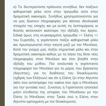
α) Τα δευτερεύοντα πρόσωπα συνήθως δεν παίζουν
καθοριστικό ρόλο ούτε στην τραγωδία ούτε στην
δραματική οικονομία. Συνήθως χρησιμοποιούνται για
να μας δώσουν πληροφορίες για κάποια ιδεολογικά
στοιχεία της εποχής και με αυτές τις λεπτομέρειες οι
θεατές κατανοούν καλύτερα την εξέλιξη του έργου.
Ειδικά όμως στη συγκεκριμένη τραγωδία << Ελένη >>
του Ευριπίδη, η γερόντισσα παίζει καθοριστικό ρόλο
και πρωταγωνιστεί στην σκηνή μαζί με τον Μενέλαο.
Κατά την γνώμη μας παίζει σημαντικό ρόλο και στην
δραματική οικονομία καθώς με τα λόγια της δίνει νέες
πληροφορίες στον Μενέλαο και έτσι βοηθά στην
εξέλιξη του μύθου. Πιο αναλυτικά η γερόντισσα
πληροφορεί τον Μενέλαο για το μέρος που βρίσκεται
(Αίγυπτος), για τις διαθέσεις του Θεοκλύμενου
(εχθρός των Ελλήνων) και ότι η Ελένη ζει στην Αίγυπτο
(κάτι που αντιστρέφει την εικόνα που έχει ο Μενέλαος
για την γυναίκα του). Συνεπώς η Γερόντισσα αποτελεί
μέσο σύνδεσης της ιστορίας του Μενέλαου με την
Ελένη (ο Μενέλαος στην Τροία ενώ η Ελένη στην
Αίγυπτο αρπαγμένη με τον Θεοκλύμενο).