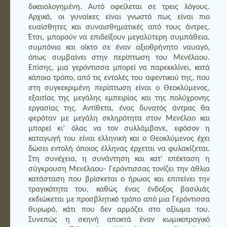
δικαιολογημένη. Αυτό οφείλεται σε τρεις λόγους.
Αρχικά, οι γυναίκες είναι γνωστό πως είναι πιο
ευαίσθητες και συναισθηματικές από τους άντρες.
Έτσι, μπορούν να επιδείξουν μεγαλύτερη συμπάθεια,
συμπόνια και οίκτο σε έναν αξιοθρήνητο ναυαγό,
όπως συμβαίνει στην περίπτωση του Μενέλαου.
Επίσης, μια γερόντισσα μπορεί να παρεκκλίνει, κατά
κάποιο τρόπο, από τις εντολές του αφεντικού της, που
στη συγκεκριμένη περίπτωση είναι ο Θεοκλύμενος,
εξαιτίας της μεγάλης εμπειρίας και της πολύχρονης
εργασίας της. Αντίθετα, ένας δυνατός άντρας θα
φερόταν με μεγάλη σκληρότητα στον Μενέλαο και
μπορεί κι’ όλας να τον συλλάμβανε, εφόσον η
καταγωγή του είναι ελληνική και ο Θεοκλύμενος έχει
δώσει εντολή όποιος έλληνας έρχεται να φυλακίζεται.
Στη συνέχεια, η συνάντηση και κατ’ επέκταση η
σύγκρουση Μενέλαου- Γερόντισσας τονίζει την άθλια
κατάσταση που βρίσκεται ο ήρωας και επιτείνει την
τραγικότητα του, καθώς ένας ένδοξος βασιλιάς
εκδιώκεται με προσβλητικό τρόπο από μια Γερόντισσα
θυρωρό, κάτι που δεν αρμόζει στο αξίωμα του.
Συνεπώς η σκηνή αποκτά έναν κωμικοτραγικό