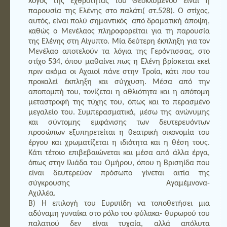
λόγος της εχθρότητας του Θεοκλύμενου είναι η
παρουσία της Ελένης στο παλάτι( στ.528). Ο στίχος,
αυτός, είναι πολύ σημαντικός από δραματική άποψη,
καθώς ο Μενέλαος πληροφορείται για τη παρουσία
της Ελένης στη Αίγυπτο. Μία δεύτερη έκπληξη για τον
Μενέλαο αποτελούν τα λόγια της Γερόντισσας, στο
στίχο 534, όπου μαθαίνει πως η Ελένη βρίσκεται εκεί
πριν ακόμα οι Αχαιοί πάνε στην Τροία, κάτι που του
προκαλεί έκπληξη και σύγχυση. Μέσα από την
αποπομπή του, τονίζεται η αθλιότητα και η απότομη
μεταστροφή της τύχης του, όπως και το περασμένο
μεγαλείο του. Συμπερασματικά, μέσω της ανώνυμης
και σύντομης εμφάνισης των δευτερευόντων
προσώπων εξυπηρετείται η θεατρική οικονομία του
έργου και χρωματίζεται η ιδιότητα και η θέση τους.
Κάτι τέτοιο επιβεβαιώνεται και μέσα από άλλα έργα,
όπως στην Ιλιάδα του Ομήρου, όπου η Βρισηίδα που
είναι δευτερεύον πρόσωπο γίνεται αιτία της
σύγκρουσης Αγαμέμνονα-
Αχιλλ
Β) Η επιλογή του Ευριπίδη να τοποθετήσει μια
αδύναμη γυναίκα στο ρόλο του φύλακα- θυρωρού του
παλατιού δεν είναι τυχαία, αλλά απόλυτα