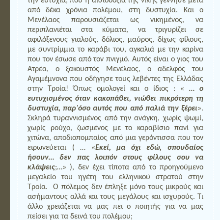
την ευτυχία, που η αισιοδοξία της νίκης γέννησε μετά
από δέκα χρόνια πολέμου, στη δυστυχία. Και ο
Μενέλαος παρουσιάζεται ως νικημένος, να
περιπλανιέται στα κύματα, να τριγυρίζει σε
αφιλόξενους γιαλούς, δόλιος, μαύρος, δίχως φίλους,
με συντρίμμια το καράβι του, αγκαλιά με την καρίνα
που τον έσωσε από τον πνιγμό. Αυτός είναι ο γιος του
Ατρέα, ο ξακουστός Μενέλαος, ο αδελφός του
Αγαμέμνονα που οδήγησε τους λεβέντες της Ελλάδας
στην Τροία! Όπως ομολογεί και ο ίδιος : «
… ο
ευτυχισμένος όταν κακοπάθει, νιώθει πικρότερη τη
δυστυχία, παρ΄όσο αυτός που από παλιά την ξέρει
».
Σκληρά τυραννισμένος από την ανάγκη, χωρίς ψωμί,
χωρίς ρούχο, ζωσμένος με το καραβίσιο πανί για
χιτώνα, αποδιοπομπαίος από μια γερόντισσα που τον
ειρωνεύεται ( … «
Εκεί, μα όχι εδώ, σπουδαίος
ήσουν… δεν πας λοιπόν στους φίλους σου να
κλάψεις
;…» ), δεν έχει τίποτα από το προηγούμενο
μεγαλείο του ηγέτη του ελληνικού στρατού στην
Τροία. Ο πόλεμος δεν έπληξε μόνο τους μικρούς και
ασήμαντους αλλά και τους μεγάλους και ισχυρούς. Τι
άλλο χρειάζεται να μας πει ο ποιητής για να μας
πείσει για τα δεινά του πολέμου;