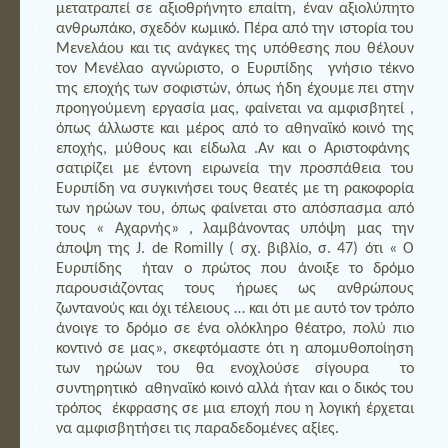
μετατραπεί σε αξιοθρήνητο επαίτη, έναν αξιολύπητο
ανθρωπάκο, σχεδόν κωμικό. Πέρα από την ιστορία του
Μενελάου και τις ανάγκες της υπόθεσης που θέλουν
τον Μενέλαο αγνώριστο, ο Ευριπίδης γνήσιο τέκνο
της εποχής των σοφιστών, όπως ήδη έχουμε πει στην
προηγούμενη εργασία μας, φαίνεται να αμφισβητεί ,
όπως άλλωστε και μέρος από το αθηναϊκό κοινό της
εποχής, μύθους και είδωλα .Αν και ο Αριστοφάνης
σατιρίζει με έντονη ειρωνεία την προσπάθεια του
Ευριπίδη να συγκινήσει τους θεατές με τη ρακοφορία
των ηρώων του, όπως φαίνεται στο απόσπασμα από
τους « Αχαρνής» , λαμβάνοντας υπόψη μας την
άποψη της J. de Romilly ( σχ. βιβλίο, σ. 47) ότι « Ο
Ευριπίδης ήταν ο πρώτος που άνοιξε το δρόμο
παρουσιάζοντας τους ήρωες ως ανθρώπους
ζωντανούς και όχι τέλειους … και ότι με αυτό τον τρόπο
άνοιγε το δρόμο σε ένα ολόκληρο θέατρο, πολύ πιο
κοντινό σε μας», σκεφτόμαστε ότι η απομυθοποίηση
των ηρώων του θα ενοχλούσε σίγουρα το
συντηρητικό αθηναϊκό κοινό αλλά ήταν και ο δικός του
τρόπος έκφρασης σε μια εποχή που η λογική έρχεται
να αμφισβητήσει τις παραδεδομένες αξίες.