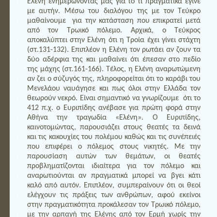
Ελένη ενημερώνοντάς μας για το τί πραγματικά έγινε
με αυτήν. Μέσω του διαλόγου της με τον Τεύκρο
μαθαίνουμε για την κατάσταση που επικρατεί μετά
από τον Τρωικό πόλεμο. Αρχικά, ο Τεύκρος
αποκαλύπτει στην Ελένη ότι η Τροία έχει γίνει στάχτη
(στ.131-132). Επιπλέον η Ελένη τον ρωτάει αν ζουν τα
δύο αδέρφια της και μαθαίνει ότι έπεσαν στο πεδίο
της μάχης (στ.161-166). Τέλος, η Ελένη αναρωτώμενη
αν ζει ο σύζυγός της, πληροφορείται ότι το καράβι του
Μενελάου ναυάγησε και πως όλοι στην Ελλάδα τον
θεωρούν νεκρό. Είναι σημαντικό να γνωρίζουμε ότι το
412 π.χ. ο Ευριπίδης ανέβασε για πρώτη φορά στην
Αθήνα την τραγωδία «Ελένη». Ο Ευριπίδης,
καινοτομώντας, παρουσιάζει στους θεατές τα δεινά
και τις κακουχίες του πολέμου καθώς και τις συνέπειές
που επιφέρει ο πόλεμος στους νικητές. Με την
παρουσίαση αυτών των θεμάτων, οι θεατές
προβληματίζονται ιδιαίτερα για τον πόλεμο και
αναρωτιούνται αν πραγματικά μπορεί να βγει κάτι
καλό από αυτόν. Επιπλέον, συμπεραίνουν ότι οι θεοί
ελέγχουν τις πράξεις των ανθρώπων, αφού εκείνοι
στην πραγματικότητα προκάλεσαν τον Τρωικό πόλεμο,
με την αρπαγή της Ελένης από τον Ερμή χωρίς την