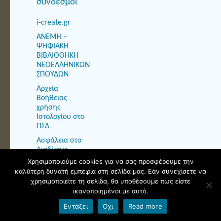
σύνδεσμοι
i-create.gr
ΑΝΕΜΗ –
ΨΗΦΙΑΚΗ
ΒΙΒΛΙΟΘΗΚΗ
ΝΕΟΕΛΛΗΝΙΚΩΝ
ΣΠΟΥΔΩΝ
Αρχεία
Βοήθειας
χρήσης
Ιστολογίου στο
ΠΣΔ
Ασφάλεια στο
Διαδίκτυο-
Ενημερωτικός
Χρησιμοποιούμε cookies για να σας προσφέρουμε την
Κόμβος ΠΣΔ
καλύτερη δυνατή εμπειρία στη σελίδα μας. Εάν συνεχίσετε να
χρησιμοποιείτε τη σελίδα, θα υποθέσουμε πως είστε
ΒΙΒΛΙΟΓΡΑΦΙΑ
ικανοποιημένοι με αυτό.
ΕΛΛΗΝΙΚΗΣ
ΓΛΩΣΣΟΛΟΓΙΑΣ
Εντάξει
Όχι
Read more
ΒΙΒΛΙΟΘΗΚΗ