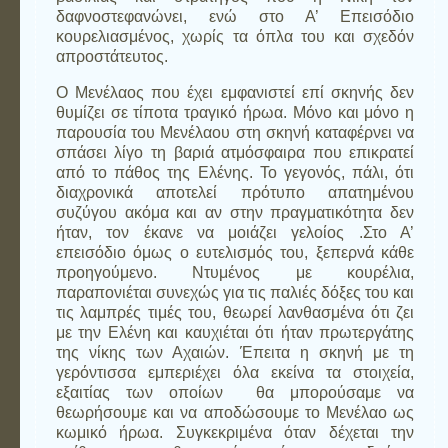
δαφνοστεφανώνει, ενώ στο Α’ Επεισόδιο
κουρελιασμένος, χωρίς τα όπλα του και σχεδόν
απροστάτευτος.
Ο Μενέλαος που έχει εμφανιστεί επί σκηνής δεν
θυμίζει σε τίποτα τραγικό ήρωα. Μόνο και μόνο η
παρουσία του Μενέλαου στη σκηνή καταφέρνει να
σπάσει λίγο τη βαριά ατμόσφαιρα που επικρατεί
από το πάθος της Ελένης. Το γεγονός, πάλι, ότι
διαχρονικά αποτελεί πρότυπο απατημένου
συζύγου ακόμα και αν στην πραγματικότητα δεν
ήταν, τον έκανε να μοιάζει γελοίος .Στο Α’
επεισόδιο όμως ο ευτελισμός του, ξεπερνά κάθε
προηγούμενο. Ντυμένος με κουρέλια,
παραπονιέται συνεχώς για τις παλιές δόξες του και
τις λαμπρές τιμές του, θεωρεί λανθασμένα ότι ζει
με την Ελένη και καυχιέται ότι ήταν πρωτεργάτης
της νίκης των Αχαιών. Έπειτα η σκηνή με τη
γερόντισσα εμπεριέχει όλα εκείνα τα στοιχεία,
εξαιτίας των οποίων θα μπορούσαμε να
θεωρήσουμε και να αποδώσουμε το Μενέλαο ως
κωμικό ήρωα. Συγκεκριμένα όταν δέχεται την