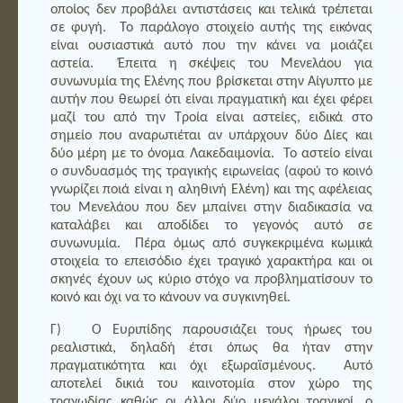
οποίος δεν προβάλει αντιστάσεις και τελικά τρέπεται
σε φυγή. Το παράλογο στοιχείο αυτής της εικόνας
είναι ουσιαστικά αυτό που την κάνει να μοιάζει
αστεία. Έπειτα η σκέψεις του Μενελάου για
συνωνυμία της Ελένης που βρίσκεται στην Αίγυπτο με
αυτήν που θεωρεί ότι είναι πραγματική και έχει φέρει
μαζί του από την Τροία είναι αστείες, ειδικά στο
σημείο που αναρωτιέται αν υπάρχουν δύο Δίες και
δύο μέρη με το όνομα Λακεδαιμονία. Το αστείο είναι
ο συνδυασμός της τραγικής ειρωνείας (αφού το κοινό
γνωρίζει ποιά είναι η αληθινή Ελένη) και της αφέλειας
του Μενελάου που δεν μπαίνει στην διαδικασία να
καταλάβει και αποδίδει το γεγονός αυτό σε
συνωνυμία. Πέρα όμως από συγκεκριμένα κωμικά
στοιχεία το επεισόδιο έχει τραγικό χαρακτήρα και οι
σκηνές έχουν ως κύριο στόχο να προβληματίσουν το
κοινό και όχι να το κάνουν να συγκινηθεί.
Γ) Ο Ευριπίδης παρουσιάζει τους ήρωες του
ρεαλιστικά, δηλαδή έτσι όπως θα ήταν στην
πραγματικότητα και όχι εξωραϊσμένους. Αυτό
αποτελεί δικιά του καινοτομία στον χώρο της
τραγωδίας καθώς οι άλλοι δύο μεγάλοι τραγικοί, ο