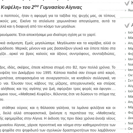
ου
 Κυψέλη» του 2
Γυμνασίου Αίγινας
Χωρ
 ο παππούς, ήταν η αφορμή για τα ταξίδια της ψυχής μας, σε τόπους
ικούς μας. Εκείνα τα ατελείωτα χειμωνιάτικα απογεύματα, αυτά τα
αλλά και η διαφυγή από τον κόσμο των μεγάλων.
Ιού
ρευόμαστε. Έτσι αποκτήσαμε μια ιδιαίτερη σχέση με το χαρτί.
Μάι
λυκιά ανάμνηση. Εμείς μεγαλώσαμε. Μεγάλωσαν και τα καράβια, αλλά οι
Απρ
ράδεισο. Μερικές μένουν και μας βασανίζουν γλυκά και όποτε πέσει στα
Μάρ
χίζει…αρκεί να βρεις καλούς και άξιους συντρόφους, συνταξιδιώτες,
Φεβ
Ιαν
Νοέ
ξεις, ιδέες, σκέψεις, έπεσε κάποια στιγμή στο Β2, πριν πολλά χρόνια. Το
Ιαν
 Κυψέλη τον Δεκέμβριο του 1995. Κάποια παιδιά σαν έτοιμα από καιρό,
Οκ
περιπέτεια, αποφασισμένα να συνεργαστούν, να κινηθούν συλλογικά, να
Σεπ
το ναι. Έλυσαν τους κάβους της μίζερης, αποχαυνωτικής και στείρας
Αύ
 αλήθειας και της αγάπης για ζωή, σφύριξαν τρεις φορές και έφυγαν….
Ιού
ύμενο τους,
«Μαθητική Κυψέλη»
, θέλοντας έτσι να δώσουν το στίγμα της
Μάι
ου.
Απρ
Μάρ
στάθηκε ούριος και η θάλασσα γαλήνια, τα λιμάνια φιλόξενα και οι
Φεβ
, δειλά αλλά αποφασιστικά, ξεκίνησε η περιπέτεια της «Μαθητικής
Δεκ
ς εφημερίδας στην Αίγινα. Η έκδοση της πριν δέκα χρόνια άνοιξε νέους
Νοέ
νασίου Αίγινας, χάρισε προοπτική και νόημα στην καθημερινότητα των
Οκ
η ψηφίδα στο ψηφιδωτό των σχολικών δραστηριοτήτων που λαμβάνουν