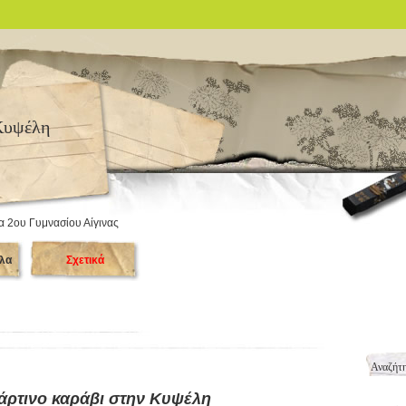
Κυψέλη
α 2ου Γυμνασίου Αίγινας
λα
Σχετικά
άρτινο καράβι στην Κυψέλη