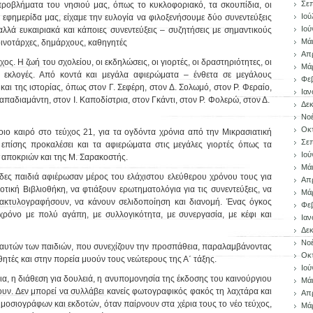
Σεπ
 προβλήματα του νησιού μας, όπως το κυκλοφοριακό, τα σκουπίδια, οι
Ιού
εφημερίδα μας, είχαμε την ευλογία να φιλοξενήσουμε δύο συνεντεύξεις
Ιού
λλά ευκαιριακά και κάποιες συνεντεύξεις – συζητήσεις με σημαντικούς
Μάι
οινοτάρχες, δημάρχους, καθηγητές
Απρ
ος. Η ζωή του σχολείου, οι εκδηλώσεις, οι γιορτές, οι δραστηριότητες, οι
Μάρ
ές εκλογές. Από κοντά και μεγάλα αφιερώματα – ένθετα σε μεγάλους
Φεβ
αι της ιστορίας, όπως στον Γ. Σεφέρη, στον Δ. Σολωμό, στον Ρ. Φεραίο,
Ιαν
απαδιαμάντη, στον Ι. Καποδίστρια, στον Γκάντι, στον Ρ. Φολερώ, στον Δ.
Δεκ
Νοέ
Οκ
τοιο καιρό στο τεύχος 21, για τα ογδόντα χρόνια από την Μικρασιατική
Σεπ
 επίσης προκαλέσει και τα αφιερώματα στις μεγάλες γιορτές όπως τα
Ιού
 αποκριών και της Μ. Σαρακοστής.
Μάι
δες παιδιά αφιέρωσαν μέρος του ελάχιστου ελεύθερου χρόνου τους για
Απρ
ική Βιβλιοθήκη, να φτιάξουν ερωτηματολόγια για τις συνεντεύξεις, να
Μάρ
ακτυλογραφήσουν, να κάνουν σελιδοποίηση και διανομή. Ένας όγκος
Φεβ
χρόνο με πολύ αγάπη, με συλλογικότητα, με συνεργασία, με κέφι και
Ιαν
Δεκ
Νοέ
ς αυτών των παιδιών, που συνεχίζουν την προσπάθεια, παραλαμβάνοντας
Οκ
ητές και στην πορεία μυούν τους νεώτερους της Α΄ τάξης.
Ιού
χεια, η διάθεση για δουλειά, η ανυπομονησία της έκδοσης του καινούργιου
Μάι
ζουν. Δεν μπορεί να συλλάβει κανείς φωτογραφικός φακός τη λαχτάρα και
Απρ
οσιογράφων και εκδοτών, όταν παίρνουν στα χέρια τους το νέο τεύχος,
Μάρ