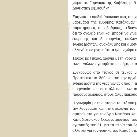
χώρα στο Γυμνάσιο της Κυψέλης μαζί 
Δανειστική Βιβλιοθήκη.
Ξαφνικά τα παιδιά ένοιωσαν πως το σχο
βαρεμάρα της έβδομης. Κατάλαβαν ό
παρατηρήσεις, τους βαθμούς, τα διαγων
ότι το σχολείο είναι και μπορεί να γί
έκφρασης και δημιουργίας, συλλο
ενδιαφερόντων, ανακάλυψης και αξιοπο
αλλαγή, η ενεργητικότητα έχουν χώρο σ
Τεύχος με τεύχος, χρονιά με τη χρονι
των μεγάλων, αγαπήθηκε και σήμερα απ
Συγχρόνως από τεύχος σε τεύχος με
Προτεραιότητα δόθηκε από την αρχή 
ενδιαφέροντα της νέας γενιάς όπως η ειρ
η εργασία και εκμετάλλευση των α
προσανατολισμός, στους Ολυμπιακούς
Η γνωριμία με την ιστορία του τόπου μ
την λαογραφία και την αγιολογία του
αφιερώματα για τον Άγιο Νεκτάριο και 
Καποδιστριακού Ορφανοτροφείου, του Κ
αγωνιστές του’21, για τα πλοία του 
αλλά και για τον φοίνικα του Καποδίστρ