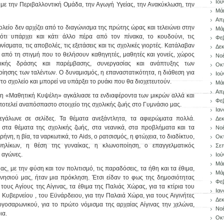
Ιού
με την Περιβαλλοντική Ομάδα, την Αγωγή Υγείας, την Ανακύκλωση, την
Μάι
Απρ
λείο δεν αρχίζει από το διαγώνισμα της πρώτης ώρας και τελειώνει στην
Μάρ
τι υπάρχει και κάτι άλλο πέρα από τον πίνακα, το κουδούνι, τις
Φεβ
ίσματα, τις αποβολές, τις εξετάσεις και τις σχολικές γιορτές. Κατάλαβαν
Δεκ
νει από τη στιγμή που το θελήσουν καθηγητές, μαθητές και γονείς, χώρος
Νοέ
γικής δράσης και παρέμβασης, συνεργασίας και ανάπτυξης των
Οκ
ίησης των ταλέντων. Ο δυναμισμός, η επαναστατικότητα, η διάθεση για
Ιού
το σχολείο και μπορεί να υπάρξει το ρυάκι που θα διοχετευτούν.
Μάι
Απρ
ά η «Μαθητική Κυψέλη» αγκάλιασε τα ενδιαφέροντα των μικρών αλλά και
Φεβ
οτελεί αναπόσπαστο στοιχείο της σχολικής ζωής στο Γυμνάσιο μας.
Ιαν
γάλωνε σε σελίδες. Τα θέματα ανεξάντλητα, τα αφιερώματα πολλά.
Δεκ
στα θέματα της σχολικής ζωής, στα νεανικά, στα προβλήματα και τα
Νοέ
ήνη, η βία, τα ναρκωτικά, το Aids, ο ρατσισμός, η φτώχεια, το διαδίκτυο,
Οκ
νηλίκων, η θέση της γυναίκας, η κλωνοποίηση, ο επαγγελματικός
Σεπ
 αγώνες.
Ιού
Μάι
ας, με την φύση και τον πολιτισμό, τις παραδόσεις, τα ήθη και τα έθιμα,
Μάρ
 νησιού μας, ήταν μια πρόκληση. Έτσι είδαν το φως της δημοσιότητας
Φεβ
τους Αγίους της Αίγινας, τα έθιμα της Παλιάς Χώρας, για τα κτίρια του
Ιαν
υβερνείου , του Εϋνάρδειου, για την Παλαιά Χώρα, για τους Αιγινήτες
Δεκ
Αργοσαρωνικού, για το πρώτο νόμισμα της αρχαίας Αίγινας την χελώνα,
Νοέ
ια.
Οκ