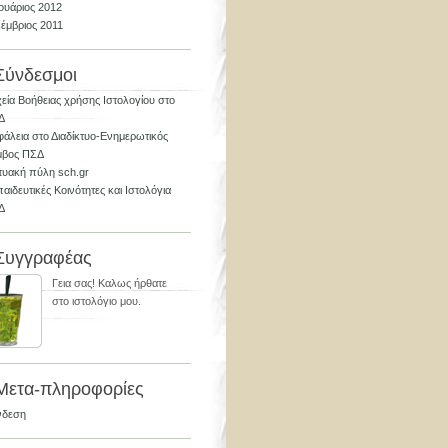
ουάριος 2012
έμβριος 2011
Σύνδεσμοι
εία Βοήθειας χρήσης Ιστολογίου στο
Δ
άλεια στο Διαδίκτυο-Ενημερωτικός
μβος ΠΣΔ
τυακή πύλη sch.gr
αιδευτικές Κοινότητες και Ιστολόγια
Δ
Συγγραφέας
Γεια σας! Καλως ήρθατε
στο ιστολόγιο μου.
Μετα-πληροφορίες
νδεση