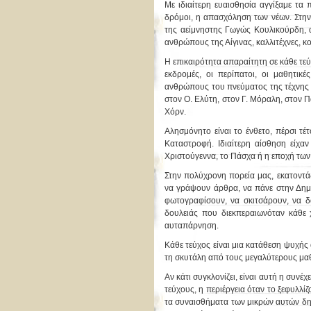
Με ιδιαίτερη ευαισθησία αγγίξαμε τα
δρόμοι, η απασχόληση των νέων. Στην 
της αείμνηστης Γωγώς Κουλικούρδη, α
ανθρώπους της Αίγινας, καλλιτέχνες, κ
Η επικαιρότητα απαραίτητη σε κάθε τεύχ
εκδρομές, οι περίπατοι, οι μαθητικ
ανθρώπους του πνεύματος της τέχνης κ
στον Ο. Ελύτη, στον Γ. Μόραλη, στον Π
Χόρν.
Αλησμόνητο είναι το ένθετο, πέρσι τέ
Καταστροφή. Ιδιαίτερη αίσθηση είχαν
Χριστούγεννα, το Πάσχα ή η εποχή των
Στην πολύχρονη πορεία μας, εκατοντά
να γράψουν άρθρα, να πάνε στην Δημοτ
φωτογραφίσουν, να σκιτσάρουν, να δ
δουλειάς που διεκπεραιωνόταν κάθε 
αυταπάρνηση.
Κάθε τεύχος είναι μια κατάθεση ψυχή
τη σκυτάλη από τους μεγαλύτερους μαθ
Αν κάτι συγκλονίζει, είναι αυτή η συνέ
τεύχους, η περιέργεια όταν το ξεφυλλί
τα συναισθήματα των μικρών αυτών δημ