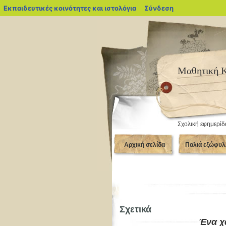
blogs.sch.gr
Εκπαιδευτικές κοινότητες και ιστολόγια
Σύνδεση
Μαθητική 
Σχολική εφημερίδ
Αρχική σελίδα
Παλιά εξώφυλ
Σχετικά
Ένα χ