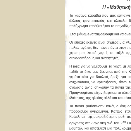
Η «Μαθητική
Τα χάρτινα καράβια που μας έφτιαχνε
άλλους φανταστικούς και ολότελα δ
πολύχρωμα καράβια ήταν το παιχνίδι, 
Έτσι μάθαμε να ταξιδεύουμε και να ονει
Οι εποχές εκείνες είναι σήμερα μια γ
παλιές αγάπες δεν πάνε πάντα στον πα
χέρια μας λευκό χαρτί, το ταξίδι αρ
συνοδοιπόρους και αναζητητές..
Η ιδέα για να γεμίσουμε τα χαρτί με λέ
ταξίδι το δικό μας ξεκίνησε από την
γεμάτα κέφι για δουλειά, όρεξη για 
ανιχνεύσουν, να ερευνήσουν, είπαν 
σχολικής ζωής, σήκωσαν τα πανιά της
Προηγουμένως είχαν βαφτίσει το πλεο
ιδιότητας, της ηλικίας αλλά και του τόπ
Τα πανιά φούσκωσαν καλά, ο άνεμος 
προορισμοί ονειρεμένοι. Κάπως έτσι
Κυψέλης», της μακροβιότερης μαθητική
ου
ορίζοντες στην σχολική ζωή του 2
Γυμ
μαθητών και αποτέλεσε μια πολύχρωμ