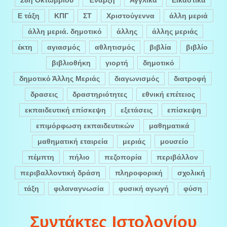
Ε τάξη
ΚΠΓ
ΣΤ
Χριστούγεννα
άλλη μεριά
άλλη μεριά. δημοτικό
άλλης
άλλης μεριάς
έκτη
αγιασμός
αθλητισμός
βιβλία
βιβλίο
βιβλιοθήκη
γιορτή
δημοτικό
δημοτικό Άλλης Μεριάς
διαγωνισμός
διατροφή
δρασεις
δραστηριότητες
εθνική επέτειος
εκπαιδευτική επίσκεψη
εξετάσεις
επίσκεψη
επιμόρφωση εκπαιδευτικών
μαθηματικά
μαθηματική εταιρεία
μεριάς
μουσείο
πέμπτη
πήλιο
πεζοπορία
περιβάλλον
περιβαλλοντική δράση
πληροφορική
σχολική
τάξη
φιλαναγνωσία
φυσική αγωγή
φύση
Συντάκτες Ιστολογίου