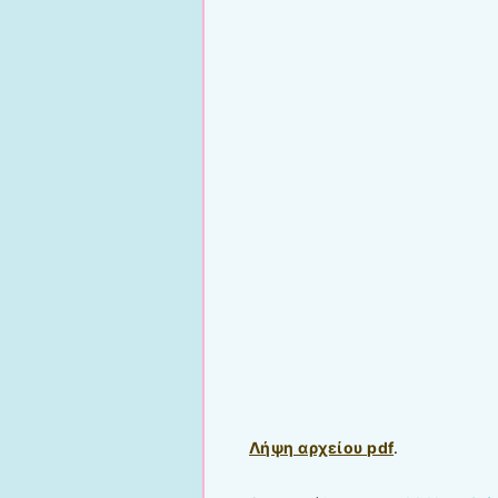
Λήψη αρχείου pdf
.