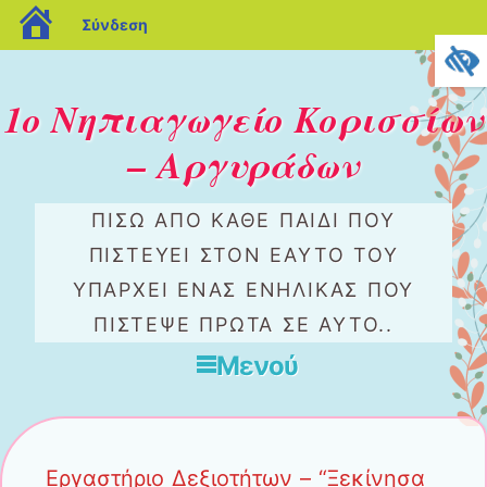
blogs.sch.gr
Σύνδεση
1ο Νηπιαγωγείο Κορισσίων
– Αργυράδων
ΠΊΣΩ ΑΠΟ ΚΆΘΕ ΠΑΙΔΊ ΠΟΥ
ΠΙΣΤΕΎΕΙ ΣΤΟΝ ΕΑΥΤΌ ΤΟΥ
ΥΠΆΡΧΕΙ ΈΝΑΣ ΕΝΉΛΙΚΑΣ ΠΟΥ
ΠΊΣΤΕΨΕ ΠΡΏΤΑ ΣΕ ΑΥΤΌ..
Μενού
Μετάβαση στο περιεχόμενο
Εργαστήριο Δεξιοτήτων – “Ξεκίνησα