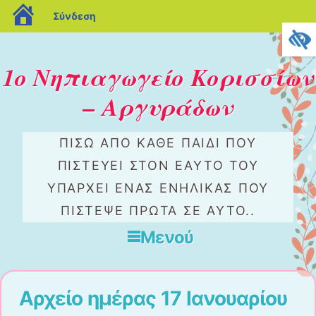
blogs.sch.gr
Σύνδεση
1ο Νηπιαγωγείο Κορισσίων
– Αργυράδων
ΠΊΣΩ ΑΠΟ ΚΆΘΕ ΠΑΙΔΊ ΠΟΥ
ΠΙΣΤΕΎΕΙ ΣΤΟΝ ΕΑΥΤΌ ΤΟΥ
ΥΠΆΡΧΕΙ ΈΝΑΣ ΕΝΉΛΙΚΑΣ ΠΟΥ
ΠΊΣΤΕΨΕ ΠΡΏΤΑ ΣΕ ΑΥΤΌ..
Μενού
Μετάβαση στο περιεχόμενο
Αρχείο ημέρας
17 Ιανουαρίου