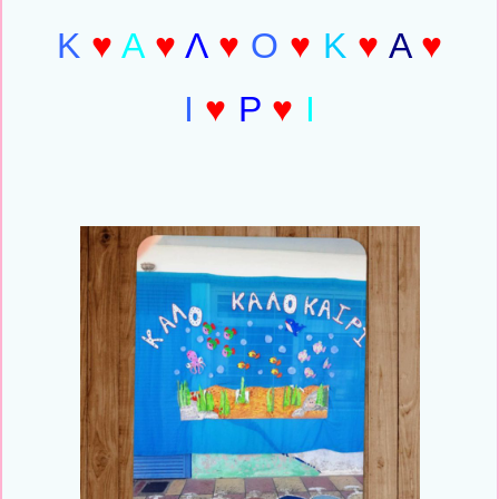
Κ
♥
Α
♥
Λ
♥
Ο
♥
Κ
♥
Α
♥
Ι
♥
Ρ
♥
Ι