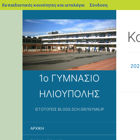
blogs.sch.gr
Εκπαιδευτικές κοινότητες και ιστολόγια
Σύνδεση
Κ
202
1ο ΓΥΜΝΑΣΙΟ
ΗΛΙΟΥΠΟΛΗΣ
ΙΣΤΌΤΟΠΟΣ BLOGS.SCH.GR/1GYMILIP
ΑΡΧΙΚΉ