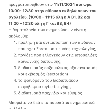
πραγματοποιηθούν στις
11/11/2024 και ώρα
Διεύ
Δίωξ
10:00- 12:30 στην αίθουσα εκδηλώσεων του
Ηλεκ
σχολείου. (10:00 – 11:15 όλη η Α Β1, Β2 και
Εγκλ
11:20 – 12:30 όλη η Γ και Β3, Β4)
Η θεματολογία των ενημερώσεων είναι η
ακόλουθη:
πρόληψη και αντιμετώπιση των κινδύνων
που σχετίζονται με τις νέες τεχνολογίες,
παγίδες που ελλοχεύουν στις ιστοσελίδες
κοινωνικής δικτύωσης,
διαδικτυακός σεξουαλικός εξαναγκασμός
και εκβιασμός (sextortion)
το φαινόμενο του διαδικτυακού
εκφοβισμού (cyberbullying),
διαδικτυακά παιχνίδια και εθισμός
Μπορείτε να δείτε τα παρακάτω ενημερωτικά
φυλλάδια