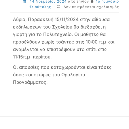
14 Νοεμβρίου 2024
από την/ον
1ο Γυμνάσιο
στο
Ηλιούπολης
·
Δεν επιτρέπεται σχολιασμός
Σχολ
Εορτ
Αύριο, Παρασκευή 15/11/2024 στην αίθουσα
για
εκδηλώσεων του Σχολείου θα διεξαχθεί η
το
γιορτή για το Πολυτεχνείο. Οι μαθητές θα
Πολυ
προσέλθουν χωρίς τσάντες στις 10:00 π.μ και
αναμένεται να επιστρέψουν στο σπίτι στις
11:15π.μ περίπου.
Οι απουσίες που καταχωρούνται είναι τόσες
όσες και οι ώρες του Ωρολογίου
Προγράμματος.