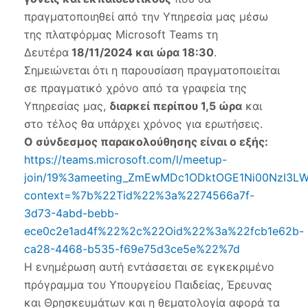
ενημ
για
πραγματοποιηθεί από την Υπηρεσία μας μέσω
γονεί
της πλατφόρμας Microsoft Teams τη
και
Δευτέρα
18/11/2024 και ώρα 18:30
.
εκπα
στις
Σημειώνεται ότι η παρουσίαση πραγματοποιείται
18/1
σε πραγματικό χρόνο από τα γραφεία της
και
Υπηρεσίας μας,
διαρκεί περίπου 1,5 ώρα
και
ώρα
18:3
στο τέλος θα υπάρχει χρόνος για ερωτήσεις.
Ο σύνδεσμος παρακολούθησης είναι ο εξής:
https://teams.microsoft.com/l/meetup-
join/19%3ameeting_ZmEwMDc1ODktOGE1Ni00NzI3
context=%7b%22Tid%22%3a%2274566a7f-
3d73-4abd-bebb-
ece0c2e1ad4f%22%2c%22Oid%22%3a%22fcb1e62b-
ca28-4468-b535-f69e75d3ce5e%22%7d
Η ενημέρωση αυτή εντάσσεται σε εγκεκριμένο
πρόγραμμα του Υπουργείου Παιδείας, Έρευνας
και Θρησκευμάτων και η θεματολογία αφορά τα