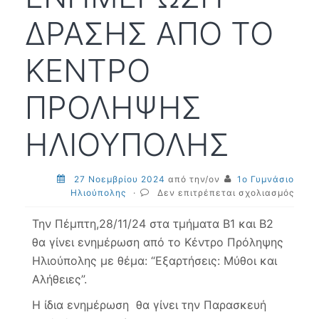
ΔΡΑΣΗΣ ΑΠΟ ΤΟ
ΚΕΝΤΡΟ
ΠΡΟΛΗΨΗΣ
ΗΛΙΟΥΠΟΛΗΣ
27 Νοεμβρίου 2024
από την/ον
1ο Γυμνάσιο
στο
Ηλιούπολης
·
Δεν επιτρέπεται σχολιασμός
ΕΝΗ
ΔΡΑΣ
Την Πέμπτη,28/11/24 στα τμήματα Β1 και Β2
ΑΠΟ
θα γίνει ενημέρωση από το Κέντρο Πρόληψης
ΤΟ
Ηλιούπολης με θέμα: “Εξαρτήσεις: Mύθοι και
ΚΕΝ
ΠΡΟ
Αλήθειες”.
ΗΛΙΟ
Η ίδια ενημέρωση θα γίνει την Παρασκευή