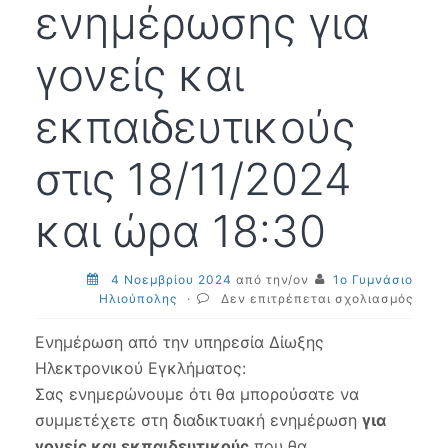
ενημέρωσης για
γονείς και
εκπαιδευτικούς
στις 18/11/2024
και ώρα 18:30
4 Νοεμβρίου 2024
από την/ον
1ο Γυμνάσιο
στο
Ηλιούπολης
·
Δεν επιτρέπεται σχολιασμός
Διεύ
Δίωξ
Ενημέρωση από την υπηρεσία Δίωξης
Ηλεκ
Ηλεκτρονικού Εγκλήματος:
Εγκλ
Σας ενημερώνουμε ότι θα μπορούσατε να
–
Πραγ
συμμετέχετε στη διαδικτυακή ενημέρωση
για
διαδ
γονείς και εκπαιδευτικούς
που θα