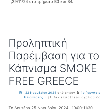
,29/11/24 στα τμήματα Β3 και Β4.
Προληπτική
Παρέμβαση για το
Κάπνισμα SMOKE
FREE GREECE
22 Νοεμβρίου 2024
από την/ον
1ο Γυμνάσιο
στο
Ηλιούπολης
·
Δεν επιτρέπεται σχολιασμός
Προλ
Παρέ
Tη Δευτέρα 25 Νοεμβρίου 2024 , 10:00-11:30