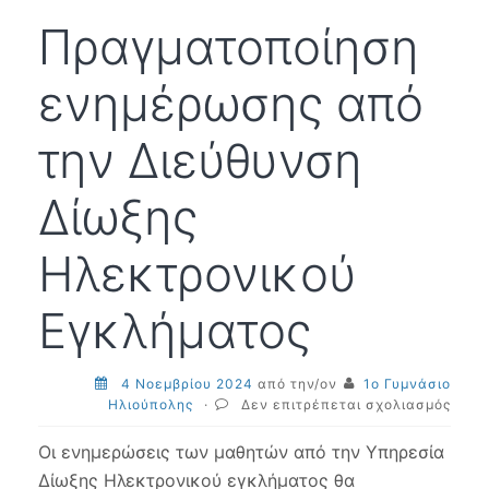
Πραγματοποίηση
ενημέρωσης από
την Διεύθυνση
Δίωξης
Ηλεκτρονικού
Εγκλήματος
4 Νοεμβρίου 2024
από την/ον
1ο Γυμνάσιο
στο
Ηλιούπολης
·
Δεν επιτρέπεται σχολιασμός
Πραγ
ενημ
Οι ενημερώσεις των μαθητών από την Υπηρεσία
από
Δίωξης Ηλεκτρονικού εγκλήματος θα
την