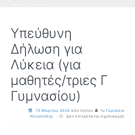
Υπεύθυνη
Δήλωση για
Λύκεια (για
μαθητές/τριες Γ
Γυμνασίου)
15 Μαρτίου 2024
από την/ον
1ο Γυμνάσιο
στο
Ηλιούπολης
·
Δεν επιτρέπεται σχολιασμός
Υπεύ
Δήλω
για