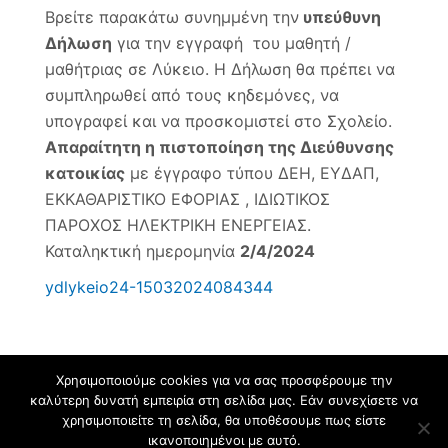
Λύκε
Βρείτε παρακάτω συνημμένη την
υπεύθυνη
(για
Δήλωση
για την εγγραφή του μαθητή /
μαθη
μαθήτριας σε Λύκειο. Η Δήλωση θα πρέπει να
τριες
Γ
συμπληρωθεί από τους κηδεμόνες, να
Γυμν
υπογραφεί και να προσκομιστεί στο Σχολείο.
Απαραίτητη η πιστοποίηση της Διεύθυνσης
κατοικίας
με έγγραφο τύπου ΔΕΗ, ΕΥΔΑΠ,
ΕΚΚΑΘΑΡΙΣΤΙΚΟ ΕΦΟΡΙΑΣ , ΙΔΙΩΤΙΚΟΣ
ΠΑΡΟΧΟΣ ΗΛΕΚΤΡΙΚΗ ΕΝΕΡΓΕΙΑΣ.
Καταληκτική ημερομηνία
2/4/2024
ydlykeio24-15032024084344
Χρησιμοποιούμε cookies για να σας προσφέρουμε την
καλύτερη δυνατή εμπειρία στη σελίδα μας. Εάν συνεχίσετε να
Φιλοξενείται στο https://blogs.sch.gr
. Θέμα εμφάνισης Flat-sch.
χρησιμοποιείτε τη σελίδα, θα υποθέσουμε πως είστε
Βασισμένο στο
Flat
ικανοποιημένοι με αυτό.